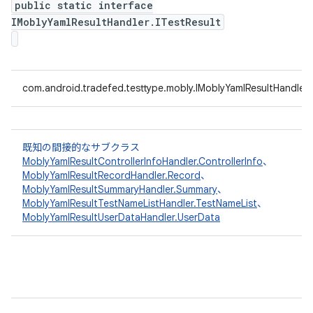
public static interface
IMoblyYamlResultHandler.ITestResult
com.android.tradefed.testtype.mobly.IMoblyYamlResultHandler.I
既知の間接的なサブクラス
MoblyYamlResultControllerInfoHandler.ControllerInfo
、
MoblyYamlResultRecordHandler.Record
、
MoblyYamlResultSummaryHandler.Summary
、
MoblyYamlResultTestNameListHandler.TestNameList
、
MoblyYamlResultUserDataHandler.UserData