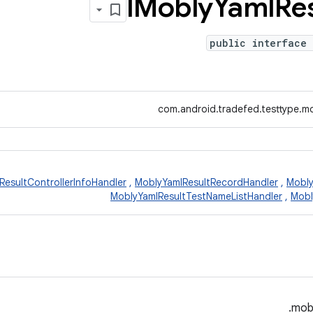
IMobly
Yaml
Re
public interface 
com.android.tradefed.testtype.mo
ResultControllerInfoHandler
,
MoblyYamlResultRecordHandler
,
Mobly
MoblyYamlResultTestNameListHandler
,
Mobl