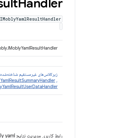
sult
Handler
IMoblyYamlResultHandler
bly.IMoblyYamlResultHandler
زیرکلاس‌های غیرمستقیم شناخته‌شده
YamlResultSummaryHandler
,
yYamlResultUserDataHandler
رابط کاربری مدیریت نتایج mobly yaml.