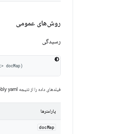
روش‌های عمومی
رسیدگی
t> docMap)
فیلدهای داده را از نتیجه mobly yaml استخراج می‌کند.
پارامترها
doc
Map