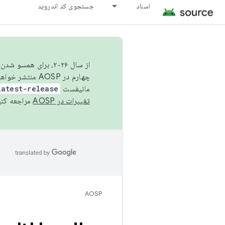
اسناد
جستجوی کد اندروید
از سال ۲۰۲۶، برای ه
چهارم در AOSP منتشر خواهیم کرد. برای ساخت و مشارکت در AOSP،
مانیفست
latest-release
تغییرات در AOSP
مراجعه کنی
ا
AOSP