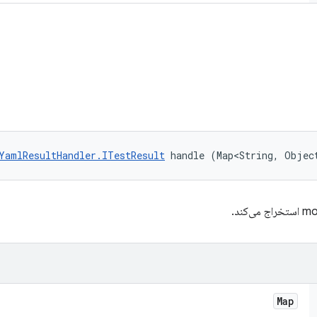
YamlResultHandler.ITestResult
 handle (Map<String, Objec
Map