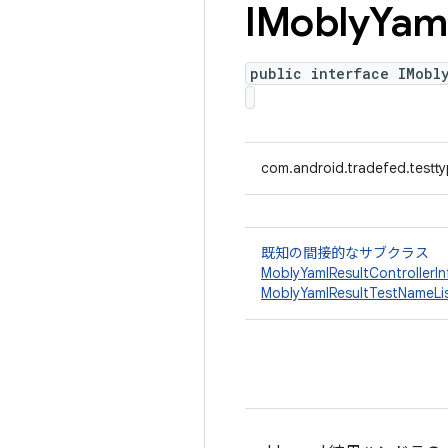
IMobly
Yam
public interface IMobl
com.android.tradefed.testt
既知の間接的なサブクラス
MoblyYamlResultControllerI
MoblyYamlResultTestNameLi