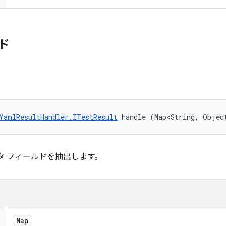
ド
YamlResultHandler.ITestResult
 handle (Map<String, Objec
データ フィールドを抽出します。
Map