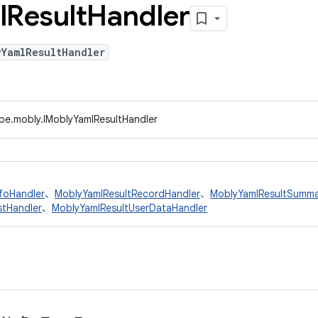
l
Result
Handler
yYamlResultHandler
ype.mobly.IMoblyYamlResultHandler
nfoHandler
、
MoblyYamlResultRecordHandler
、
MoblyYamlResultSumma
stHandler
、
MoblyYamlResultUserDataHandler