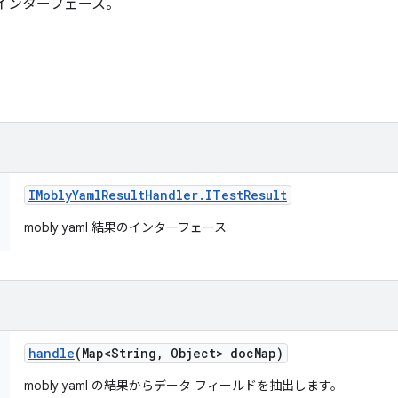
ラのインターフェース。
IMobly
Yaml
Result
Handler
.
ITest
Result
mobly yaml 結果のインターフェース
handle
(Map<String
,
Object> doc
Map)
mobly yaml の結果からデータ フィールドを抽出します。