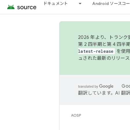
ドキュメント
Android ソース
2026 年より、トラ
第 2 四半期と第 4 四
latest-release
を使用
ュされた最新のリリース
Go
翻訳しています。AI 
AOSP