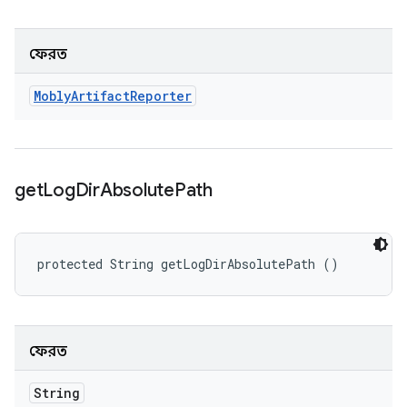
ফেরত
Mobly
Artifact
Reporter
get
Log
Dir
Absolute
Path
protected String getLogDirAbsolutePath ()
ফেরত
String