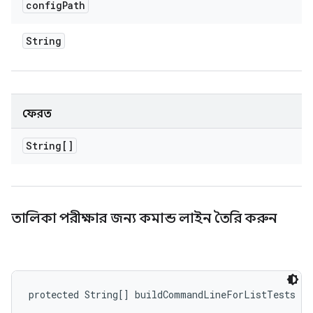
config
Path
String
ফেরত
String[]
তালিকা পরীক্ষার জন্য কমান্ড লাইন তৈরি করুন
protected String[] buildCommandLineForListTests (S