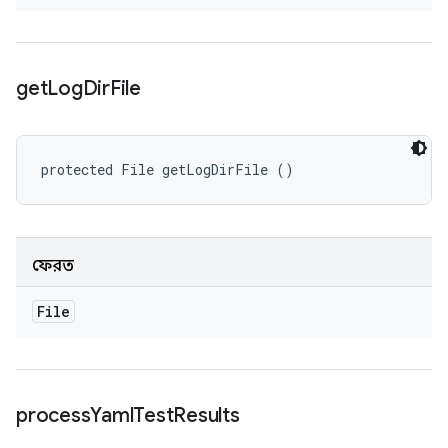
get
Log
Dir
File
protected File getLogDirFile ()
ফেরত
File
process
Yaml
Test
Results