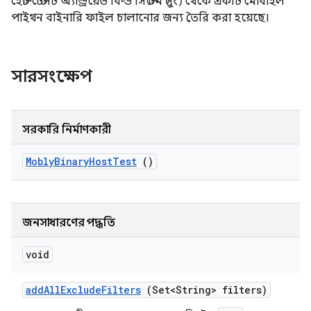
হোস্ট টেস্টটি অ্যান্ড্রয়েড বিল্ড সিস্টেম (সুং) থেকে একটি মোবাইল
পাইথন বাইনারি ফাইল চালানোর জন্য তৈরি করা হয়েছে।
সারসংক্ষেপ
সরকারি নির্মাণকারী
Mobly
Binary
Host
Test
()
জনসাধারণের পদ্ধতি
void
add
All
Exclude
Filters
(Set<String> filters)