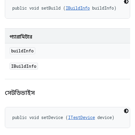
public void setBuild (
IBuildInfo
 buildInfo)
প্যারামিটার
build
Info
IBuild
Info
সেটডিভাইস
public void setDevice (
ITestDevice
 device)