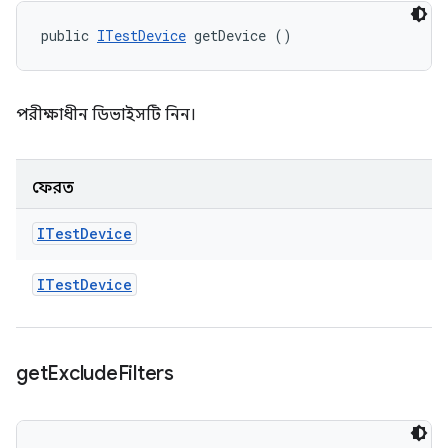
public 
ITestDevice
 getDevice ()
পরীক্ষাধীন ডিভাইসটি নিন।
ফেরত
ITest
Device
ITest
Device
get
Exclude
Filters