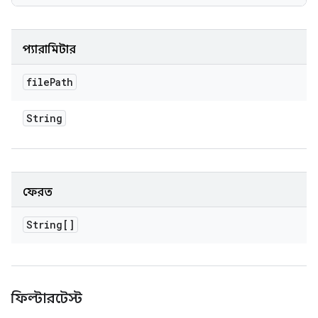
প্যারামিটার
file
Path
String
ফেরত
String[]
ফিল্টারটেস্ট