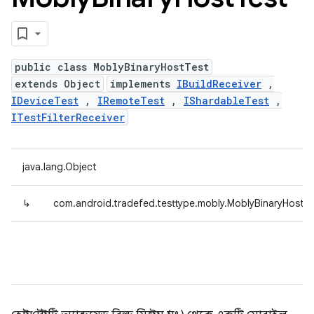
public class MoblyBinaryHostTest
extends Object
implements
IBuildReceiver
,
IDeviceTest
,
IRemoteTest
,
IShardableTest
,
ITestFilterReceiver
java.lang.Object
↳
com.android.tradefed.testtype.mobly.MoblyBinaryHostT