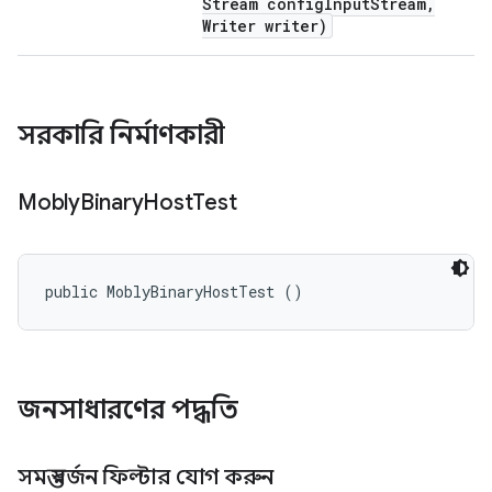
Stream config
Input
Stream
,
Writer writer)
সরকারি নির্মাণকারী
Mobly
Binary
Host
Test
public MoblyBinaryHostTest ()
জনসাধারণের পদ্ধতি
সমস্ত বর্জন ফিল্টার যোগ করুন