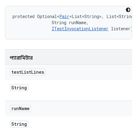
protected Optional<
Pair
<List<String>, List<String>
                String runName, 

ITestInvocationListener
 listener)
প্যারামিটার
test
List
Lines
String
run
Name
String