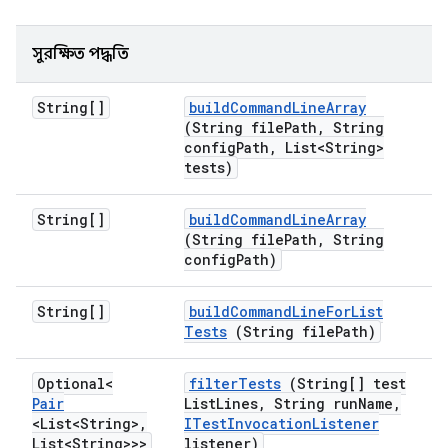
সুরক্ষিত পদ্ধতি
String[]
build
Command
Line
Array
(String file
Path
,
String
config
Path
,
List<String>
tests)
String[]
build
Command
Line
Array
(String file
Path
,
String
config
Path)
String[]
build
Command
Line
For
List
Tests
(String file
Path)
Optional<
filter
Tests
(String[] test
Pair
List
Lines
,
String run
Name
,
<List<String>
,
ITest
Invocation
Listener
List<String>>>
listener)