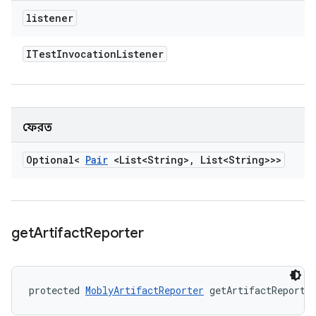
listener
ITest
Invocation
Listener
ফেরত
Optional<
Pair
<List<String>
,
List<String>>>
get
Artifact
Reporter
protected 
MoblyArtifactReporter
 getArtifactReporte