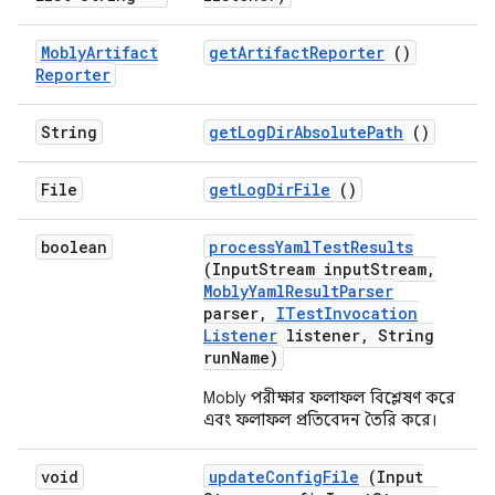
Mobly
Artifact
get
Artifact
Reporter
()
Reporter
String
get
Log
Dir
Absolute
Path
()
File
get
Log
Dir
File
()
boolean
process
Yaml
Test
Results
(Input
Stream input
Stream
,
Mobly
Yaml
Result
Parser
parser
,
ITest
Invocation
Listener
listener
,
String
run
Name)
Mobly পরীক্ষার ফলাফল বিশ্লেষণ করে
এবং ফলাফল প্রতিবেদন তৈরি করে।
void
update
Config
File
(Input