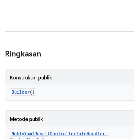
Ringkasan
Konstruktor publik
Builder
()
Metode publik
Mobly
Yaml
Result
Controller
Info
Handler
.