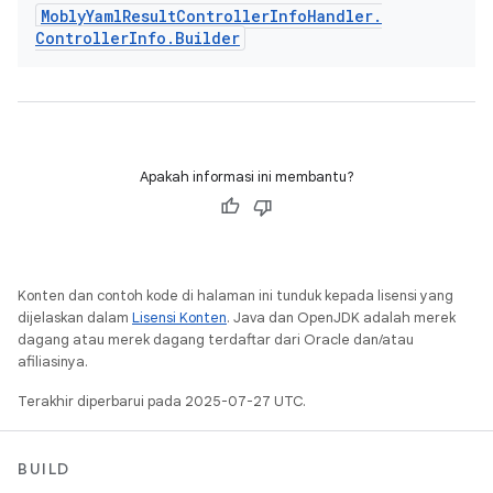
Mobly
Yaml
Result
Controller
Info
Handler
.
Controller
Info
.
Builder
Apakah informasi ini membantu?
Konten dan contoh kode di halaman ini tunduk kepada lisensi yang
dijelaskan dalam
Lisensi Konten
. Java dan OpenJDK adalah merek
dagang atau merek dagang terdaftar dari Oracle dan/atau
afiliasinya.
Terakhir diperbarui pada 2025-07-27 UTC.
BUILD