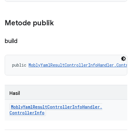
Metode publik
build
public 
MoblyYamlResultControllerInfoHandler.Contro
Hasil
Mobly
Yaml
Result
Controller
Info
Handler
.
Controller
Info