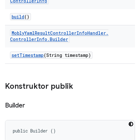
Controller
Info
build
()
Mobly
Yaml
Result
Controller
Info
Handler
.
Controller
Info
.
Builder
set
Timestamp
(String timestamp)
Konstruktor publik
Builder
public Builder ()