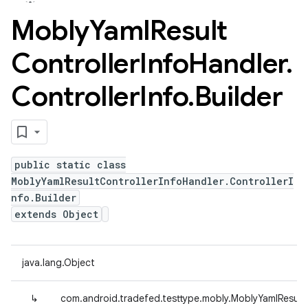
Mobly
Yaml
Result
Controller
Info
Handler
.
Controller
Info
.
Builder
public static class
MoblyYamlResultControllerInfoHandler.ControllerI
nfo.Builder
extends Object
java.lang.Object
↳
com.android.tradefed.testtype.mobly.MoblyYamlResultCo