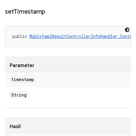
set
Timestamp
public 
MoblyYamlResultControllerInfoHandler.Contro
Parameter
timestamp
String
Hasil