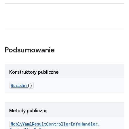
Podsumowanie
Konstruktory publiczne
Builder
()
Metody publiczne
Mobly
Yaml
Result
Controller
Info
Handler
.