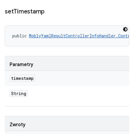
set
Timestamp
public 
MoblyYamlResultControllerInfoHandler.Contro
Parametry
timestamp
String
Zwroty