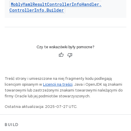
Mobly
Yaml
Result
Controller
Info
Handler
.
Controller
Info
.
Builder
Czy te wskazówki były pomocne?
Treść strony i umieszczone na niej fragmenty kodu podlegają
licencjom opisanym w
Licencji na treści
. Java i OpenJDK są znakami
towarowymi lub zastrzeżonymi znakami towarowymi należącymi do
firmy Oracle lub jej podmiotów stowarzyszonych.
Ostatnia aktualizacja: 2025-07-27 UTC.
BUILD