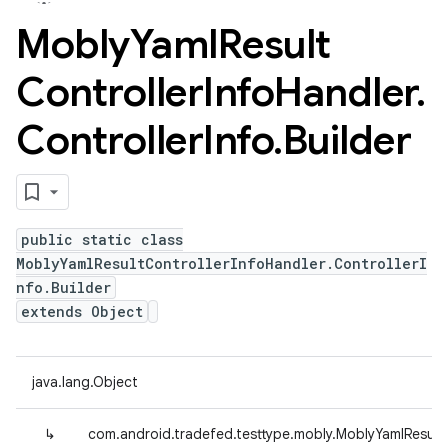
Mobly
Yaml
Result
Controller
Info
Handler
.
Controller
Info
.
Builder
public static class
MoblyYamlResultControllerInfoHandler.ControllerI
nfo.Builder
extends Object
java.lang.Object
↳
com.android.tradefed.testtype.mobly.MoblyYamlResultCo