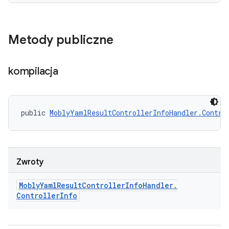
Metody publiczne
kompilacja
public 
MoblyYamlResultControllerInfoHandler.Contro
Zwroty
Mobly
Yaml
Result
Controller
Info
Handler
.
Controller
Info