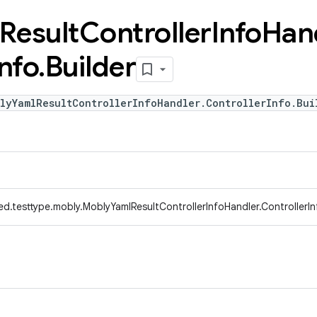
Result
Controller
Info
Han
Info
.
Builder
lyYamlResultControllerInfoHandler.ControllerInfo.Bui
d.testtype.mobly.MoblyYamlResultControllerInfoHandler.ControllerIn