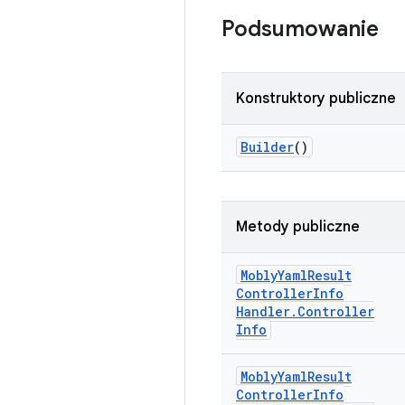
Podsumowanie
Konstruktory publiczne
Builder
()
Metody publiczne
Mobly
Yaml
Result
Controller
Info
Handler
.
Controller
Info
Mobly
Yaml
Result
Controller
Info