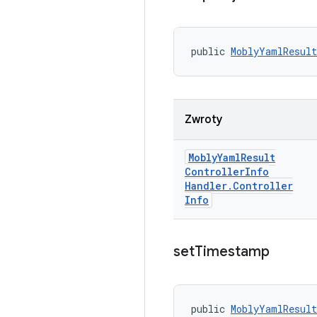
public 
MoblyYamlResult
Zwroty
Mobly
Yaml
Result
Controller
Info
Handler
.
Controller
Info
set
Timestamp
public 
MoblyYamlResult