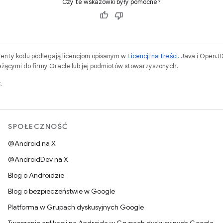
Czy te wskazówki były pomocne?
menty kodu podlegają licencjom opisanym w
Licencji na treści
. Java i OpenJ
ącymi do firmy Oracle lub jej podmiotów stowarzyszonych.
.
SPOŁECZNOŚĆ
@Android na X
@AndroidDev na X
Blog o Androidzie
Blog o bezpieczeństwie w Google
Platforma w Grupach dyskusyjnych Google