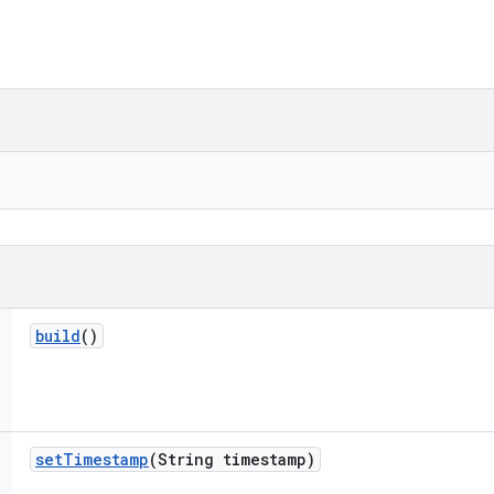
build
()
set
Timestamp
(String timestamp)