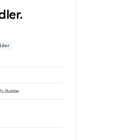
dler
.
lder
fo.Builder