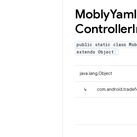
Mobly
Yaml
Controller
public static class Mob
extends Object
java.lang.Object
↳
com.android.tradefe