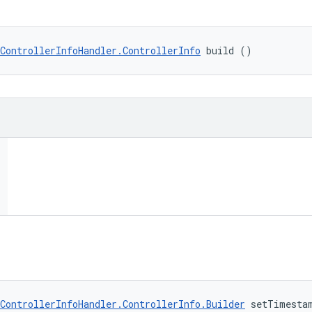
ControllerInfoHandler.ControllerInfo
 build ()
ControllerInfoHandler.ControllerInfo.Builder
 setTimesta