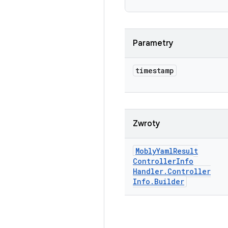
Parametry
timestamp
Zwroty
Mobly
Yaml
Result
Controller
Info
Handler
.
Controller
Info
.
Builder