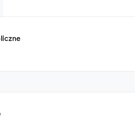
liczne
e