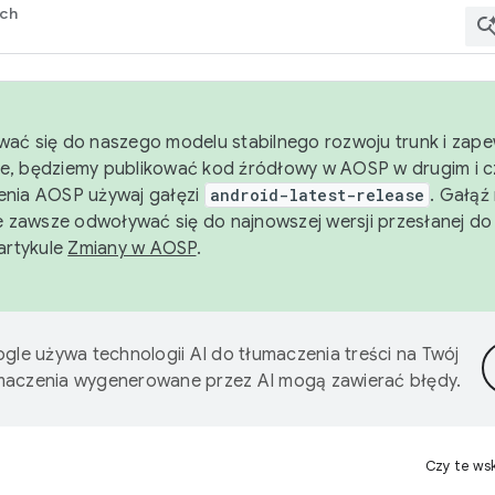
rch
wać się do naszego modelu stabilnego rozwoju trunk i zape
e, będziemy publikować kod źródłowy w AOSP w drugim i c
enia AOSP używaj gałęzi
android-latest-release
. Gałąź
 zawsze odwoływać się do najnowszej wersji przesłanej do
 artykule
Zmiany w AOSP
.
gle używa technologii AI do tłumaczenia treści na Twój
umaczenia wygenerowane przez AI mogą zawierać błędy.
Czy te ws