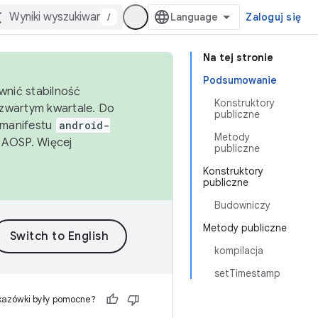
/
Zaloguj się
Na tej stronie
Podsumowanie
wnić stabilność
Konstruktory
zwartym kwartale. Do
publiczne
 manifestu
android-
Metody
 AOSP. Więcej
publiczne
Konstruktory
publiczne
Budowniczy
Metody publiczne
kompilacja
setTimestamp
kazówki były pomocne?