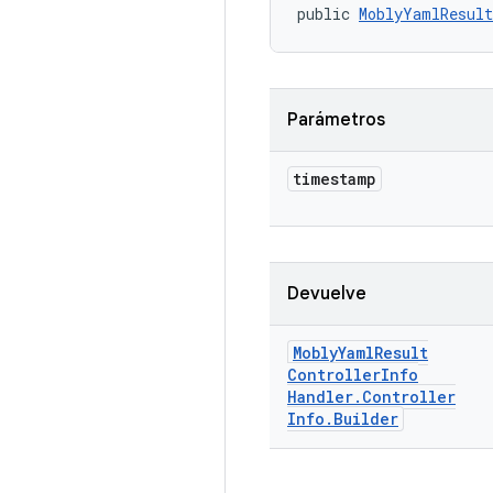
public 
MoblyYamlResult
Parámetros
timestamp
Devuelve
Mobly
Yaml
Result
Controller
Info
Handler
.
Controller
Info
.
Builder