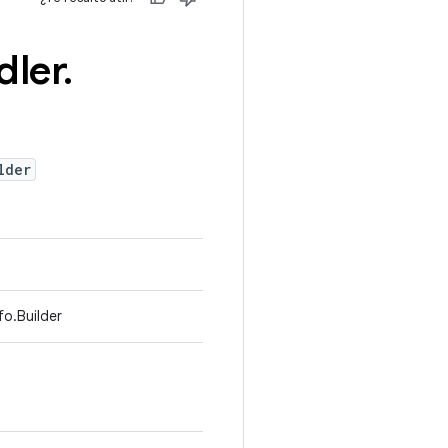
dler
.
lder
fo.Builder