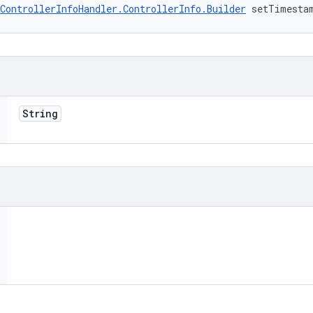
ControllerInfoHandler.ControllerInfo.Builder
 setTimesta
String