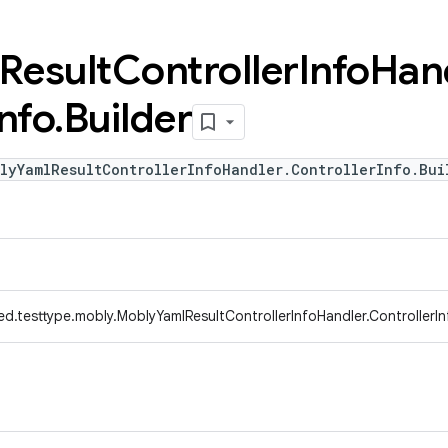
Result
Controller
Info
Han
Info
.
Builder
lyYamlResultControllerInfoHandler.ControllerInfo.Bui
d.testtype.mobly.MoblyYamlResultControllerInfoHandler.ControllerIn