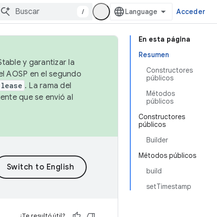
/
Acceder
En esta página
Resumen
table y garantizar la
Constructores
 el AOSP en el segundo
públicos
elease
. La rama del
Métodos
ente que se envió al
públicos
Constructores
públicos
Builder
Métodos públicos
build
setTimestamp
¿Te resultó útil?