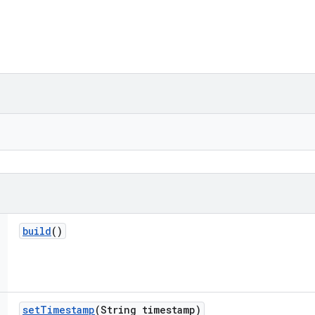
build
()
set
Timestamp
(String timestamp)