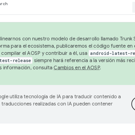
arch
alinearnos con nuestro modelo de desarrollo llamado Trunk S
forma para el ecosistema, publicaremos el código fuente en
 compilar el AOSP y contribuir a él, usa
android-latest-r
test-release
siempre hará referencia a la versión más reci
 información, consulta
Cambios en el AOSP
.
gle utiliza tecnología de IA para traducir contenido a
as traducciones realizadas con IA pueden contener