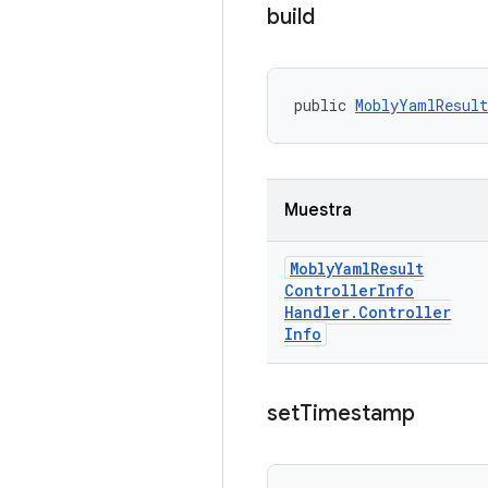
build
public 
MoblyYamlResult
Muestra
Mobly
Yaml
Result
Controller
Info
Handler
.
Controller
Info
set
Timestamp