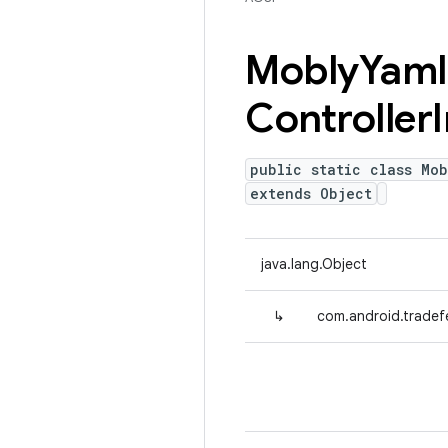
Mobly
Yaml
Controller
public static class Mob
extends Object
java.lang.Object
↳
com.android.tradefe