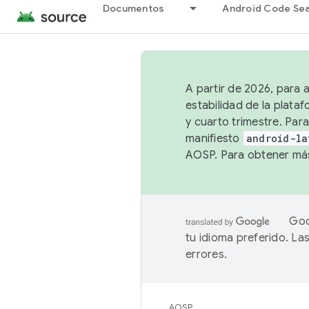
Documentos
Android Code Se
A partir de 2026, para 
estabilidad de la plata
y cuarto trimestre. Para
manifiesto
android-la
AOSP. Para obtener más
Goo
tu idioma preferido. L
errores.
AOSP