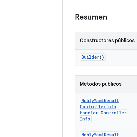
Resumen
Constructores públicos
Builder
()
Métodos públicos
Mobly
Yaml
Result
Controller
Info
Handler
.
Controller
Info
Mobly
Yaml
Result