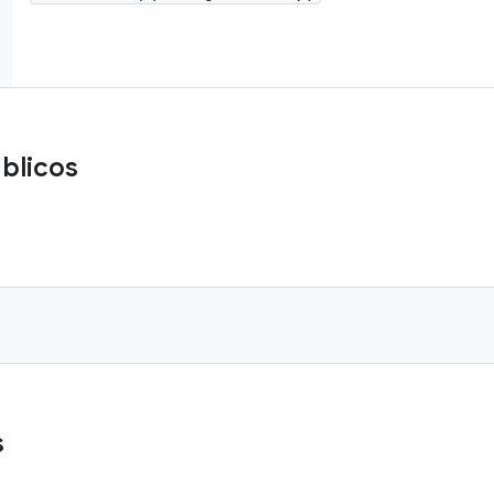
blicos
s