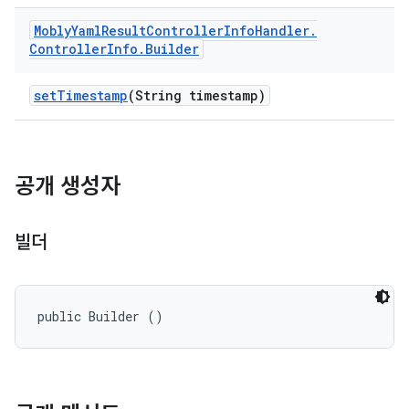
Mobly
Yaml
Result
Controller
Info
Handler
.
Controller
Info
.
Builder
set
Timestamp
(String timestamp)
공개 생성자
빌더
public Builder ()