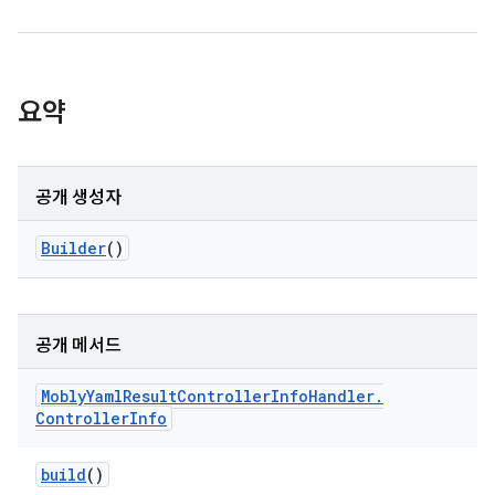
요약
공개 생성자
Builder
()
공개 메서드
Mobly
Yaml
Result
Controller
Info
Handler
.
Controller
Info
build
()