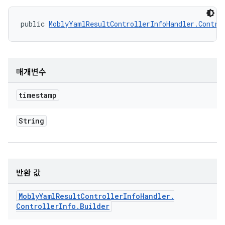
public 
MoblyYamlResultControllerInfoHandler.Contro
매개변수
timestamp
String
반환 값
Mobly
Yaml
Result
Controller
Info
Handler
.
Controller
Info
.
Builder