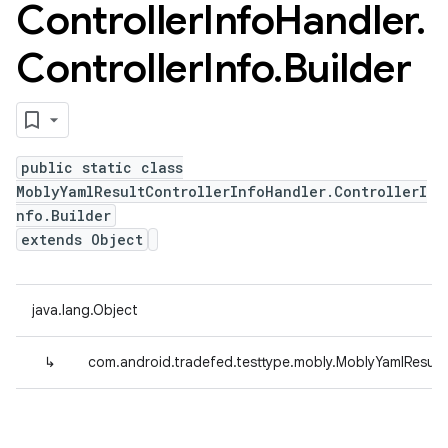
Controller
Info
Handler
.
Controller
Info
.
Builder
public static class
MoblyYamlResultControllerInfoHandler.ControllerI
nfo.Builder
extends Object
java.lang.Object
↳
com.android.tradefed.testtype.mobly.MoblyYamlResultCo