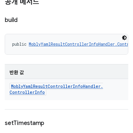
공개 메서드
build
public 
MoblyYamlResultControllerInfoHandler.Contro
반환 값
Mobly
Yaml
Result
Controller
Info
Handler
.
Controller
Info
set
Timestamp