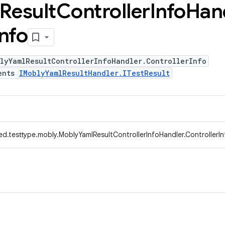
Result
Controller
Info
Han
Info
lyYamlResultControllerInfoHandler.ControllerInfo
ents
IMoblyYamlResultHandler.ITestResult
d.testtype.mobly.MoblyYamlResultControllerInfoHandler.ControllerIn