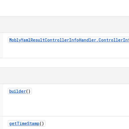
Mobly
Yaml
Result
Controller
Info
Handler
.
Controller
In
builder
()
get
Time
Stamp
()