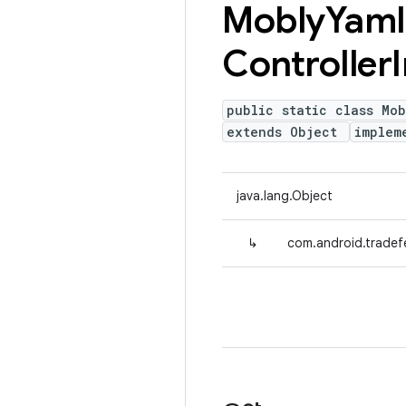
Mobly
Yaml
Controller
public static class Mob
extends Object
implem
java.lang.Object
↳
com.android.tradefe