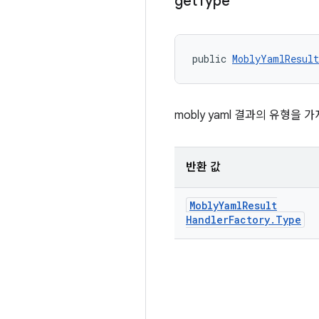
get
Type
public 
MoblyYamlResult
mobly yaml 결과의 유형을 
반환 값
Mobly
Yaml
Result
Handler
Factory
.
Type