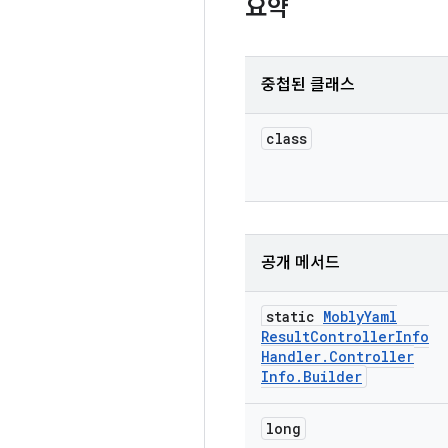
요약
중첩된 클래스
class
공개 메서드
static
Mobly
Yaml
Result
Controller
Info
Handler
.
Controller
Info
.
Builder
long