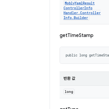
Mobly
Yaml
Result
Controller
Info
Handler
.
Controller
Info
.
Builder
get
Time
Stamp
public long getTimeSt
반환 값
long