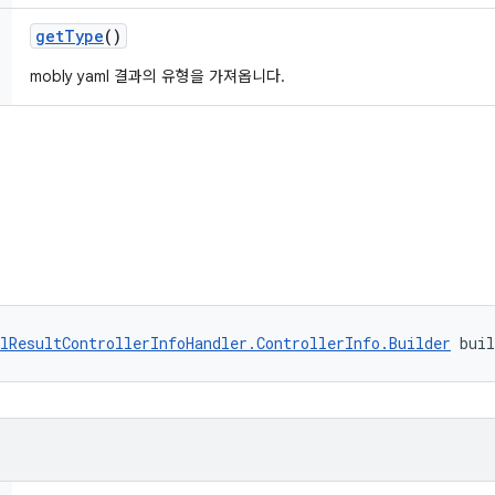
get
Type
()
mobly yaml 결과의 유형을 가져옵니다.
lResultControllerInfoHandler.ControllerInfo.Builder
 bui