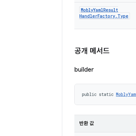
Mobly
Yaml
Result
Handler
Factory
.
Type
공개 메서드
builder
public static 
MoblyYam
반환 값