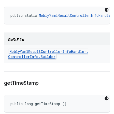
public static 
MoblyYamlResultControllerInfoHandler
คิกรีเทิร์น
Mobly
Yaml
Result
Controller
Info
Handler
.
Controller
Info
.
Builder
get
Time
Stamp
public long getTimeStamp ()