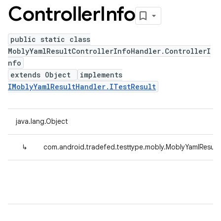
Controller
Info
public static class
MoblyYamlResultControllerInfoHandler.ControllerI
nfo
extends Object
implements
IMoblyYamlResultHandler.ITestResult
java.lang.Object
↳
com.android.tradefed.testtype.mobly.MoblyYamlResultC