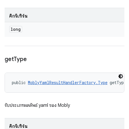
คิกรีเทิร์น
long
get
Type
public 
MoblyYamlResultHandlerFactory.Type
 getType 
รับประเภทผลลัพธ์ yaml ของ Mobly
คิกรีเทิร์น