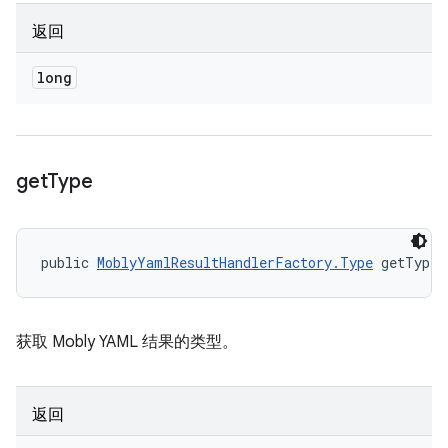
返回
long
get
Type
public 
MoblyYamlResultHandlerFactory.Type
 getType 
获取 Mobly YAML 结果的类型。
返回