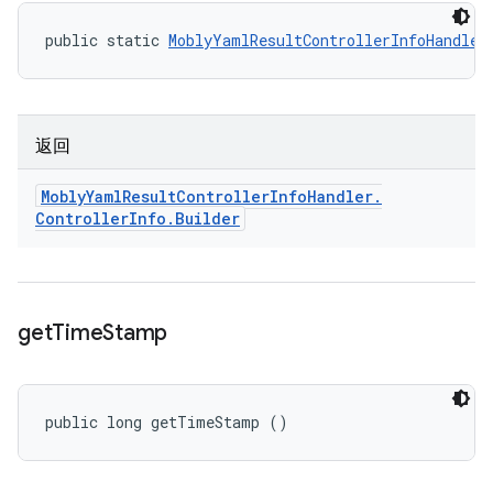
public static 
MoblyYamlResultControllerInfoHandler
返回
Mobly
Yaml
Result
Controller
Info
Handler
.
Controller
Info
.
Builder
get
Time
Stamp
public long getTimeStamp ()