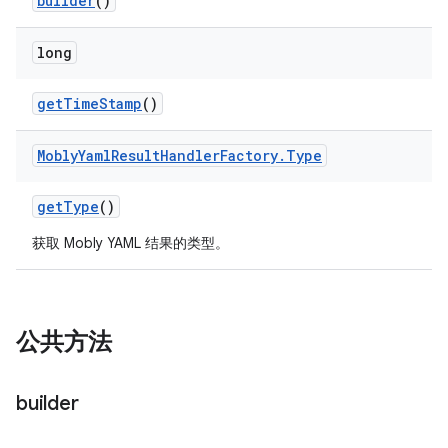
builder
()
long
get
Time
Stamp
()
Mobly
Yaml
Result
Handler
Factory
.
Type
get
Type
()
获取 Mobly YAML 结果的类型。
公共方法
builder