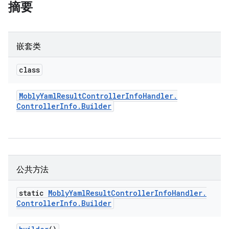
摘要
嵌套类
class
Mobly
Yaml
Result
Controller
Info
Handler
.
Controller
Info
.
Builder
公共方法
static
Mobly
Yaml
Result
Controller
Info
Handler
.
Controller
Info
.
Builder