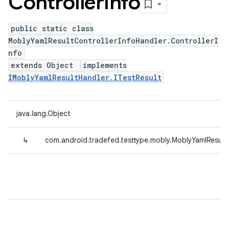
Controller
Info
public static class
MoblyYamlResultControllerInfoHandler.ControllerI
nfo
extends Object
implements
IMoblyYamlResultHandler.ITestResult
java.lang.Object
↳
com.android.tradefed.testtype.mobly.MoblyYamlResultC