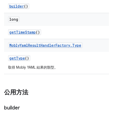
builder
()
long
get
Time
Stamp
()
Mobly
Yaml
Result
Handler
Factory
.
Type
get
Type
()
取得 Mobly YAML 結果的類型。
公用方法
builder