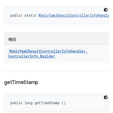
public static 
MoblyYamlResultControllerInfoHandler
傳回
Mobly
Yaml
Result
Controller
Info
Handler
.
Controller
Info
.
Builder
get
Time
Stamp
public long getTimeStamp ()