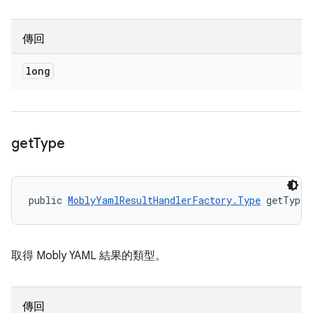
傳回
long
get
Type
public 
MoblyYamlResultHandlerFactory.Type
 getType 
取得 Mobly YAML 結果的類型。
傳回