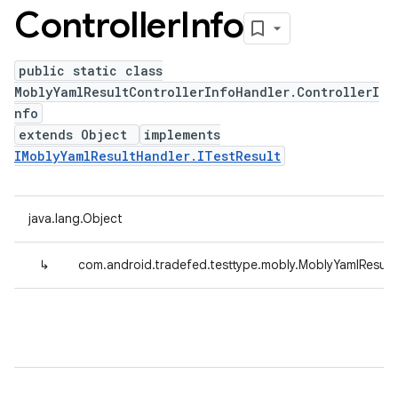
Controller
Info
public static class
MoblyYamlResultControllerInfoHandler.ControllerI
nfo
extends Object
implements
IMoblyYamlResultHandler.ITestResult
java.lang.Object
↳
com.android.tradefed.testtype.mobly.MoblyYamlResultC