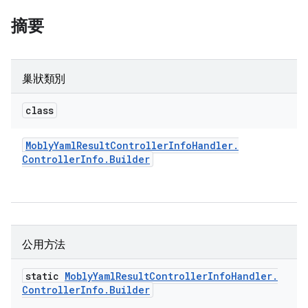
摘要
巢狀類別
class
Mobly
Yaml
Result
Controller
Info
Handler
.
Controller
Info
.
Builder
公用方法
static
Mobly
Yaml
Result
Controller
Info
Handler
.
Controller
Info
.
Builder