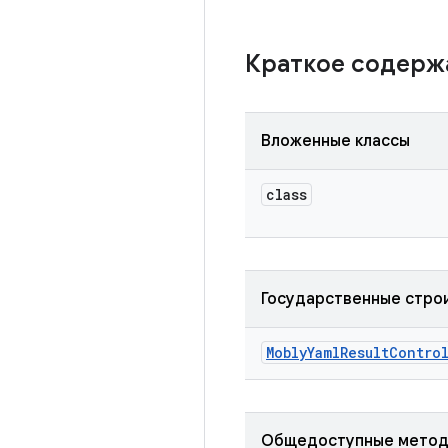
Краткое содер
Вложенные классы
class
Государственные стро
Mobly
Yaml
Result
Contro
Общедоступные мето