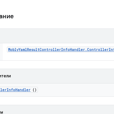
жание
Mobly
Yaml
Result
Controller
Info
Handler
.
Controller
In
ители
ller
Info
Handler
()
ды