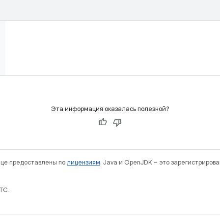
Эта информация оказалась полезной?
нице предоставлены по
лицензиям
. Java и OpenJDK – это зарегистриров
TC.