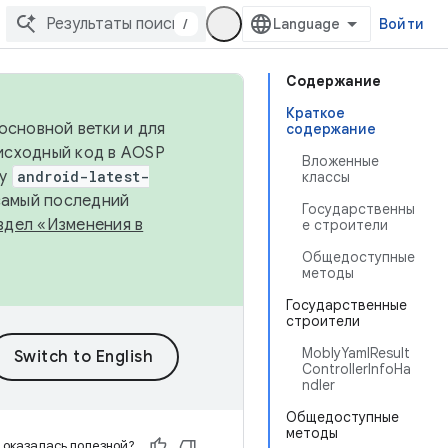
/
Войти
Содержание
Краткое
основной ветки и для
содержание
исходный код в AOSP
Вложенные
ку
android-latest-
классы
 самый последний
Государственны
здел «Изменения в
е строители
Общедоступные
методы
Государственные
строители
MoblyYamlResult
ControllerInfoHa
ndler
Общедоступные
методы
 оказалась полезной?