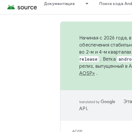
Документация
Поиск кода And
Начиная с 2026 года, 
обеспечения стабильн
во 2-м и 4-м квартала
release
. Ветка
andro
релиз, выпущенный в 
AOSP»
.
Эта
API
.
AOSP