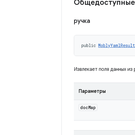
Общедоступные
ручка
public 
MoblyYamlResult
Извлекает поля данных из 
Параметры
doc
Map