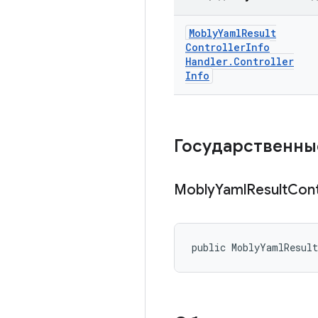
Mobly
Yaml
Result
Controller
Info
Handler
.
Controller
Info
Государственны
Mobly
Yaml
Result
Cont
public MoblyYamlResult