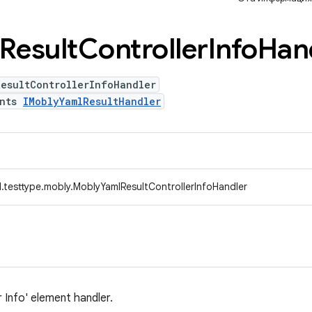
Result
Controller
Info
Han
ResultControllerInfoHandler
ents
IMoblyYamlResultHandler
.testtype.mobly.MoblyYamlResultControllerInfoHandler
r Info' element handler.