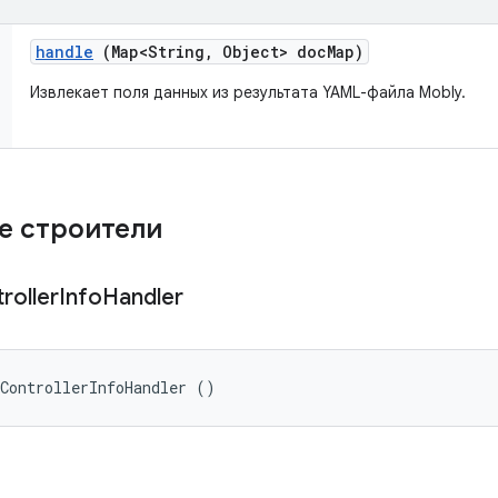
handle
(Map<String
,
Object> doc
Map)
Извлекает поля данных из результата YAML-файла Mobly.
е строители
roller
Info
Handler
ControllerInfoHandler ()