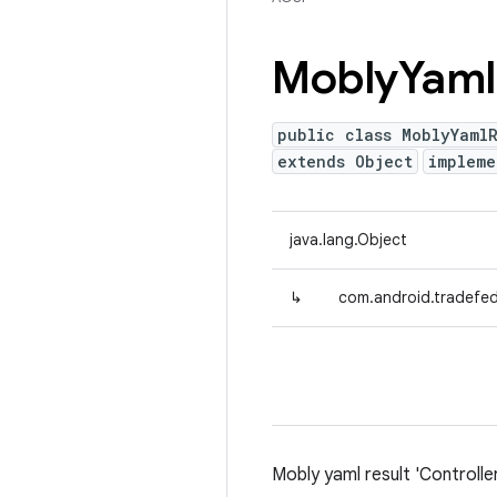
Mobly
Yaml
public class MoblyYaml
extends Object
implem
java.lang.Object
↳
com.android.tradefed
Mobly yaml result 'Controlle