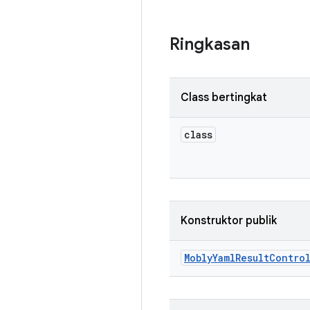
Ringkasan
Class bertingkat
class
Konstruktor publik
Mobly
Yaml
Result
Contro