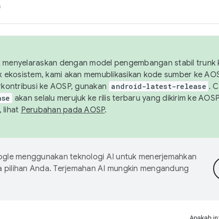
h
uk menyelaraskan dengan model pengembangan stabil trunk
tuk ekosistem, kami akan memublikasikan kode sumber ke A
kontribusi ke AOSP, gunakan
android-latest-release
. 
ase
akan selalu merujuk ke rilis terbaru yang dikirim ke AO
 lihat
Perubahan pada AOSP
.
gle menggunakan teknologi AI untuk menerjemahkan
a pilihan Anda. Terjemahan AI mungkin mengandung
Apakah in