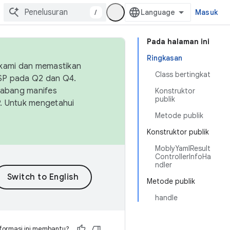
/
Masuk
Pada halaman ini
Ringkasan
 kami dan memastikan
Class bertingkat
OSP pada Q2 dan Q4.
Cabang manifes
Konstruktor
publik
SP. Untuk mengetahui
Metode publik
Konstruktor publik
MoblyYamlResult
ControllerInfoHa
ndler
Metode publik
handle
formasi ini membantu?