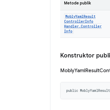
Metode publik
Mobly
Yaml
Result
Controller
Info
Handler
.
Controller
Info
Konstruktor publ
Mobly
Yaml
Result
Cont
public MoblyYamlResult