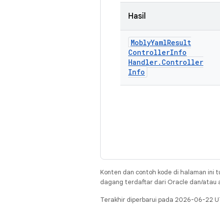
Hasil
Mobly
Yaml
Result
Controller
Info
Handler
.
Controller
Info
Konten dan contoh kode di halaman ini t
dagang terdaftar dari Oracle dan/atau af
Terakhir diperbarui pada 2026-06-22 U