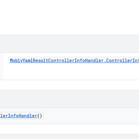
Mobly
Yaml
Result
Controller
Info
Handler
.
Controller
In
ller
Info
Handler
()