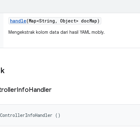
handle
(Map<String
,
Object> doc
Map)
Mengekstrak kolom data dari hasil YAML mobly.
ik
roller
Info
Handler
ControllerInfoHandler ()