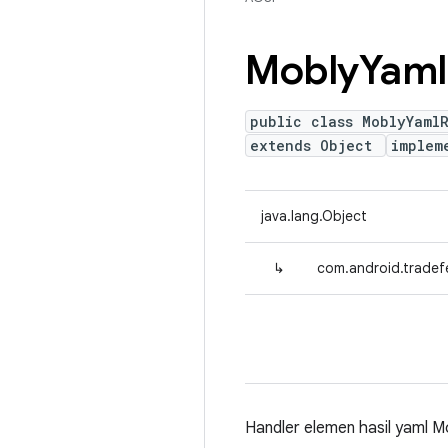
Mobly
Yaml
public class MoblyYaml
extends Object
implem
java.lang.Object
↳
com.android.tradef
Handler elemen hasil yaml Mo