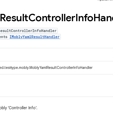
Result
Controller
Info
Han
ResultControllerInfoHandler
ents
IMoblyYamlResultHandler
ed.testtype.mobly.MoblyYamlResultControllerInfoHandler
bly 'Controller Info'.