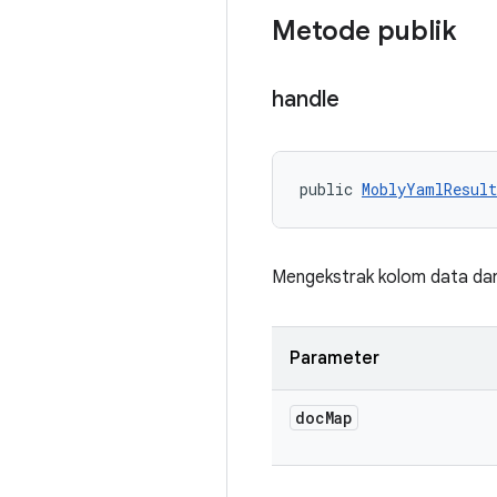
Metode publik
handle
public 
MoblyYamlResult
Mengekstrak kolom data dari
Parameter
doc
Map