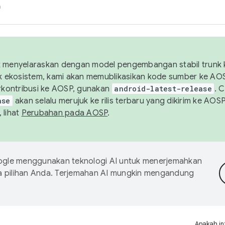
h
uk menyelaraskan dengan model pengembangan stabil trunk
tuk ekosistem, kami akan memublikasikan kode sumber ke A
kontribusi ke AOSP, gunakan
android-latest-release
. 
ase
akan selalu merujuk ke rilis terbaru yang dikirim ke AO
 lihat
Perubahan pada AOSP
.
gle menggunakan teknologi AI untuk menerjemahkan
a pilihan Anda. Terjemahan AI mungkin mengandung
Apakah in