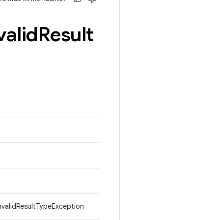
valid
Result
nvalidResultTypeException