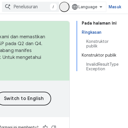
/
Masuk
Pada halaman ini
Ringkasan
 kami dan memastikan
Konstruktor
OSP pada Q2 dan Q4.
publik
Cabang manifes
Konstruktor publik
SP. Untuk mengetahui
InvalidResultType
Exception
formasi ini membantu?