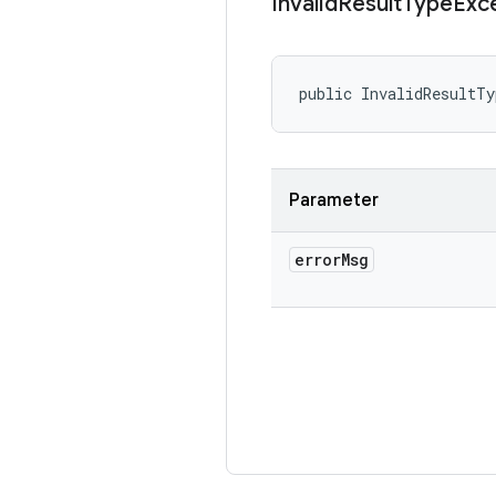
Invalid
Result
Type
Exc
public InvalidResultTy
Parameter
error
Msg