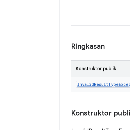
Ringkasan
Konstruktor publik
Invalid
Result
Type
Exce
Konstruktor publ