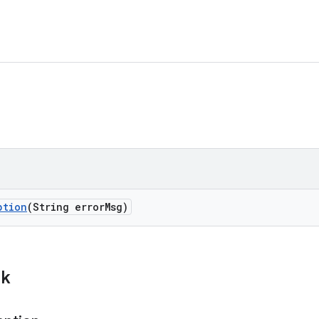
ption
(String error
Msg)
ik