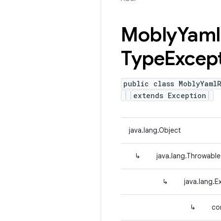
Mobly
Yaml
Type
Excep
public class MoblyYaml
extends Exception
java.lang.Object
↳
java.lang.Throwable
↳
java.lang.E
↳
co