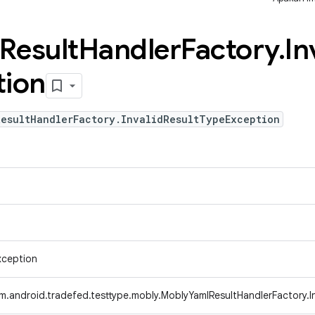
Result
Handler
Factory
.
In
tion
ResultHandlerFactory.InvalidResultTypeException
xception
m.android.tradefed.testtype.mobly.MoblyYamlResultHandlerFactory.I