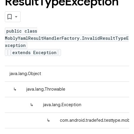
Result
Type
Exception
public class
MoblyYamlResultHandlerFactory.InvalidResultTypeE
xception
extends Exception
java.lang.Object
↳
java.lang.Throwable
↳
java.lang.Exception
↳
com.android.tradefed.testtype.mobly