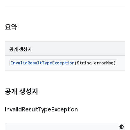
요약
공개 생성자
Invalid
Result
Type
Exception
(String error
Msg)
공개 생성자
Invalid
Result
Type
Exception