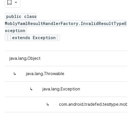
public class
MoblyYamlResultHandlerFactory.InvalidResultTypeE
xception
extends Exception
java.lang.Object
↳
java.lang.Throwable
↳
java.lang.Exception
↳
com.android.tradefed.testtype.mobly