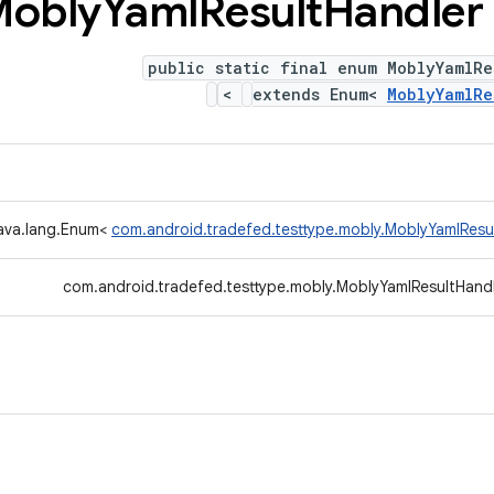
Yaml
Result
Handler
public static final enum MoblyYamlRe
>
extends Enum<
MoblyYamlRe
java.lang.Enum<
com.android.tradefed.testtype.mobly.MoblyYamlResu
com.android.tradefed.testtype.mobly.MoblyYamlResultHand