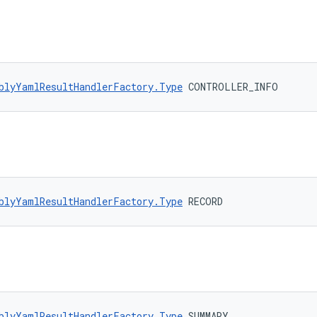
blyYamlResultHandlerFactory.Type
 CONTROLLER_INFO
blyYamlResultHandlerFactory.Type
 RECORD
blyYamlResultHandlerFactory.Type
 SUMMARY