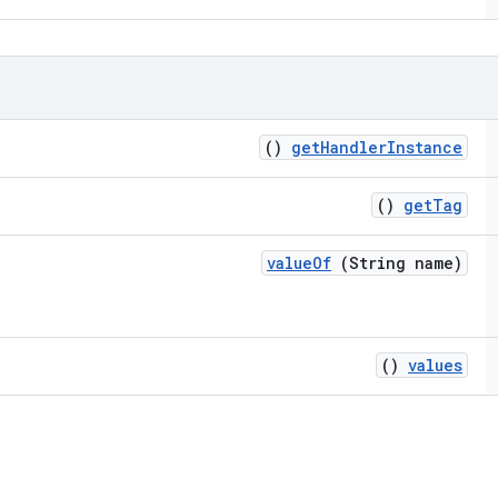
()
get
Handler
Instance
()
get
Tag
value
Of
(String name)
()
values