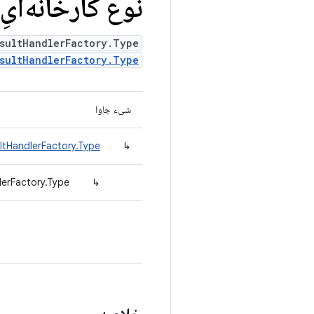
نوع کارخانه‌ایِ Mobly
sultHandlerFactory.Type
sultHandlerFactory.Type
شیء جاوا
ltHandlerFactory.Type
↳
lerFactory.Type
↳