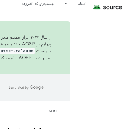
اسناد
جستجوی کد اندروید
از سال ۲۰۲۶، برای ه
چهارم در AOSP منتشر خواهیم کرد. برای ساخت و مشارکت در AOSP،
مانیفست
latest-release
تغییرات در AOSP
مراجعه کنی
ا
AOSP