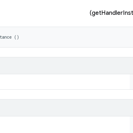
Handler
Ins
stance ()