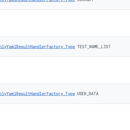
blyYamlResultHandlerFactory.Type
 TEST_NAME_LIST
blyYamlResultHandlerFactory.Type
 USER_DATA