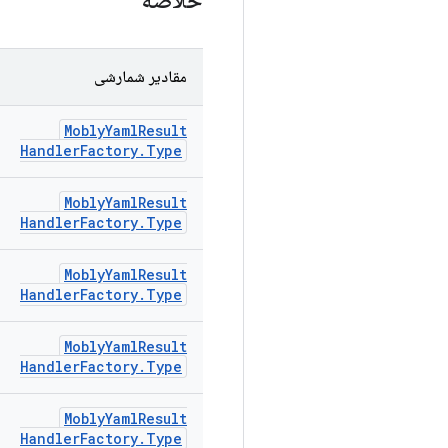
خلاصه
مقادیر شمارشی
Mobly
Yaml
Result
Handler
Factory
.
Type
Mobly
Yaml
Result
Handler
Factory
.
Type
Mobly
Yaml
Result
Handler
Factory
.
Type
Mobly
Yaml
Result
Handler
Factory
.
Type
Mobly
Yaml
Result
Handler
Factory
.
Type