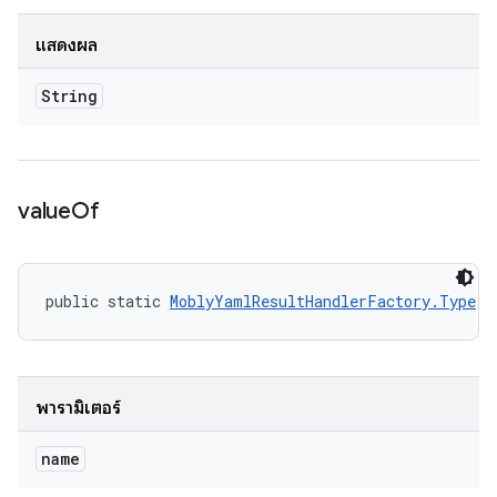
แสดงผล
String
value
Of
public static 
MoblyYamlResultHandlerFactory.Type
 v
พารามิเตอร์
name