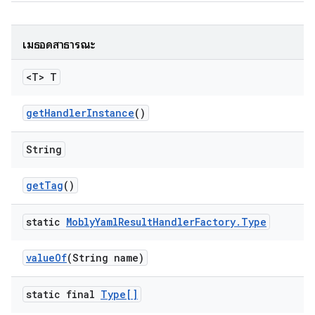
เมธอดสาธารณะ
<T> T
get
Handler
Instance
()
String
get
Tag
()
static
Mobly
Yaml
Result
Handler
Factory
.
Type
value
Of
(String name)
static final
Type[]