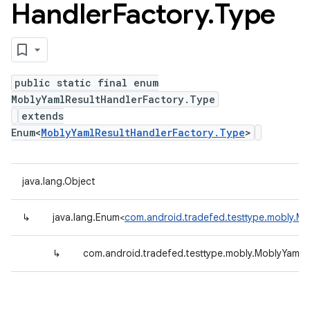
Handler
Factory
.
Type
public static final enum
MoblyYamlResultHandlerFactory.Type
extends
Enum<
MoblyYamlResultHandlerFactory.Type
>
java.lang.Object
↳
java.lang.Enum<
com.android.tradefed.testtype.mobly.Mo
↳
com.android.tradefed.testtype.mobly.MoblyYamlR