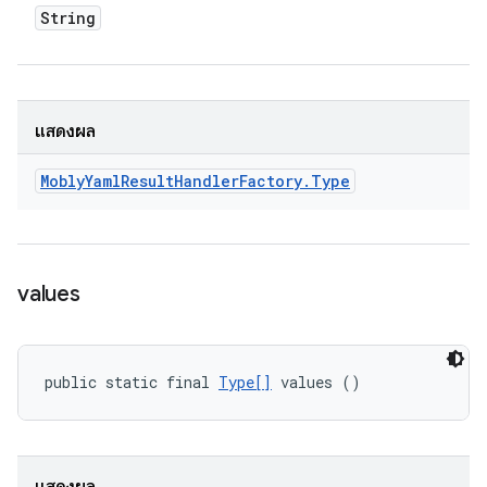
String
แสดงผล
Mobly
Yaml
Result
Handler
Factory
.
Type
values
public static final 
Type[]
 values ()