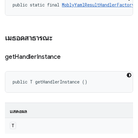
public static final 
MoblyYamlResultHandlerFactory.
เมธอดสาธารณะ
get
Handler
Instance
public T getHandlerInstance ()
แสดงผล
T