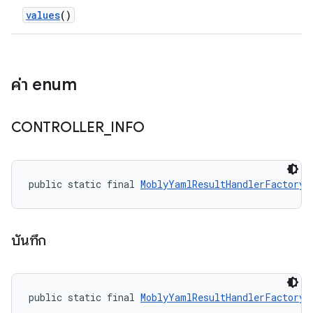
values
()
ค่า enum
CONTROLLER
_
INFO
public static final 
MoblyYamlResultHandlerFactory.
บันทึก
public static final 
MoblyYamlResultHandlerFactory.