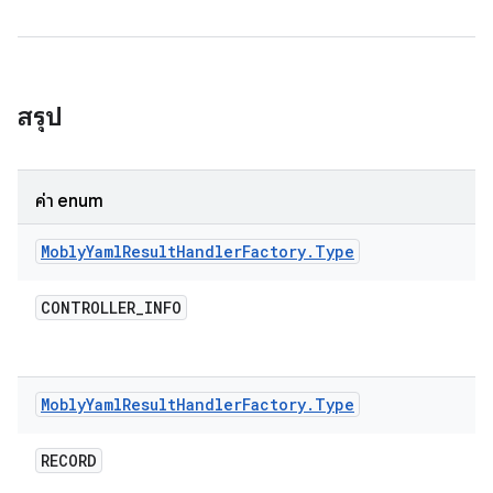
สรุป
ค่า enum
Mobly
Yaml
Result
Handler
Factory
.
Type
CONTROLLER
_
INFO
Mobly
Yaml
Result
Handler
Factory
.
Type
RECORD