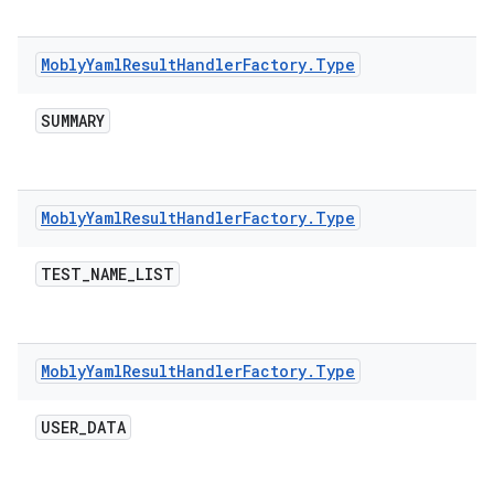
Mobly
Yaml
Result
Handler
Factory
.
Type
SUMMARY
Mobly
Yaml
Result
Handler
Factory
.
Type
TEST
_
NAME
_
LIST
Mobly
Yaml
Result
Handler
Factory
.
Type
USER
_
DATA