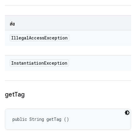
ส่ง
Illegal
Access
Exception
Instantiation
Exception
get
Tag
public String getTag ()