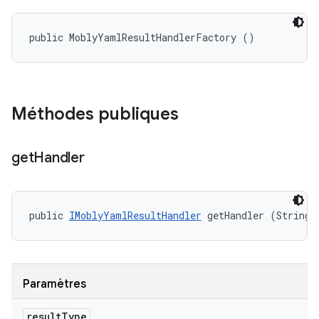
public MoblyYamlResultHandlerFactory ()
Méthodes publiques
get
Handler
public 
IMoblyYamlResultHandler
 getHandler (String 
Paramètres
result
Type