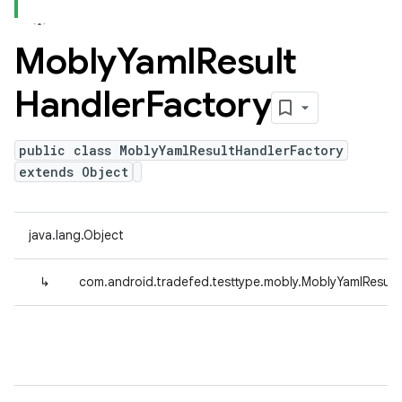
Mobly
Yaml
Result
Handler
Factory
public class MoblyYamlResultHandlerFactory
extends Object
java.lang.Object
↳
com.android.tradefed.testtype.mobly.MoblyYamlResult