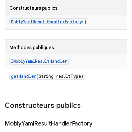
Constructeurs publics
Mobly
Yaml
Result
Handler
Factory
()
Méthodes publiques
IMobly
Yaml
Result
Handler
get
Handler
(String result
Type)
Constructeurs publics
Mobly
Yaml
Result
Handler
Factory