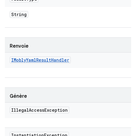
String
Renvoie
IMobly
Yaml
Result
Handler
Génère
Illegal
Access
Exception
Instantiation
Exception