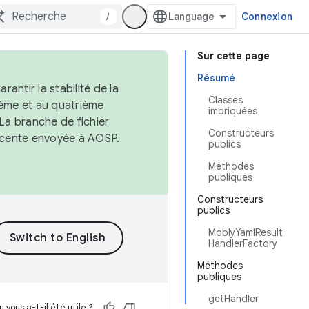
/
Connexion
Sur cette page
Résumé
antir la stabilité de la
Classes
ème et au quatrième
imbriquées
 La branche de fichier
Constructeurs
récente envoyée à AOSP.
publics
Méthodes
publiques
Constructeurs
publics
MoblyYamlResult
HandlerFactory
Méthodes
publiques
getHandler
 vous a-t-il été utile ?