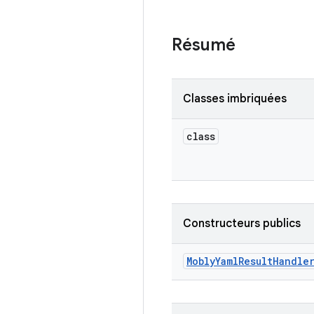
Résumé
Classes imbriquées
class
Constructeurs publics
Mobly
Yaml
Result
Handle