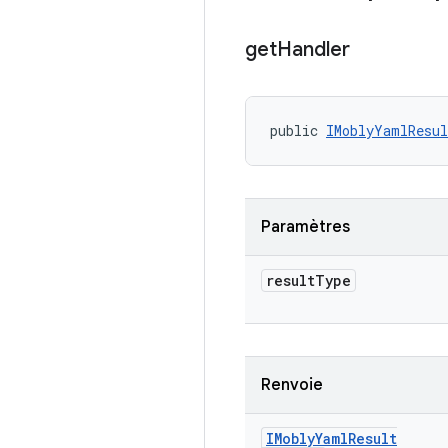
get
Handler
public 
IMoblyYamlResul
Paramètres
result
Type
Renvoie
IMobly
Yaml
Result