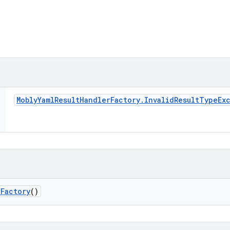
Mobly
Yaml
Result
Handler
Factory
.
Invalid
Result
Type
Ex
r
Factory
()