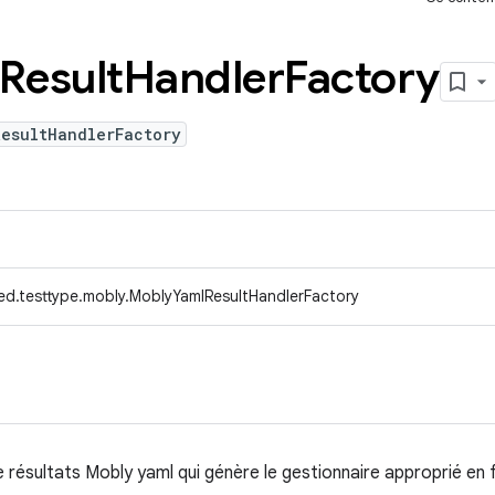
Result
Handler
Factory
ResultHandlerFactory
ed.testtype.mobly.MoblyYamlResultHandlerFactory
 résultats Mobly yaml qui génère le gestionnaire approprié en 