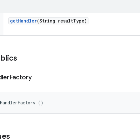
get
Handler
(String result
Type)
blics
ler
Factory
tHandlerFactory ()
ues