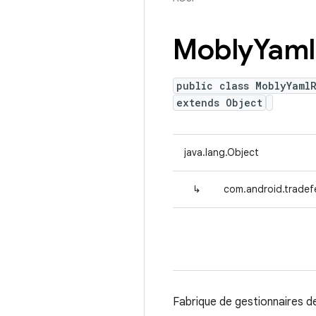
Mobly
Yaml
public class MoblyYaml
extends Object
java.lang.Object
↳
com.android.tradef
Fabrique de gestionnaires de