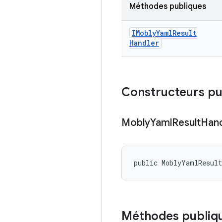
Méthodes publiques
IMobly
Yaml
Result
Handler
Constructeurs pu
Mobly
Yaml
Result
Hand
public MoblyYamlResul
Méthodes publiq