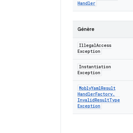
Handler
Génère
Illegal
Access
Exception
Instantiation
Exception
Mobly
Yaml
Result
Handler
Factory
.
Invalid
Result
Type
Exception