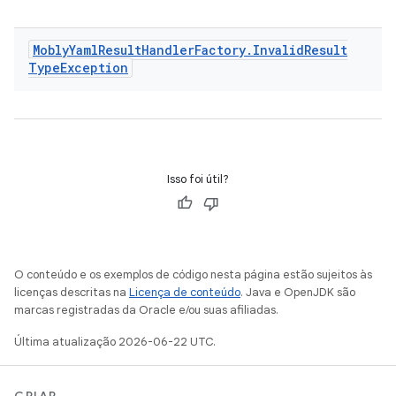
Mobly
Yaml
Result
Handler
Factory
.
Invalid
Result
Type
Exception
Isso foi útil?
O conteúdo e os exemplos de código nesta página estão sujeitos às
licenças descritas na
Licença de conteúdo
. Java e OpenJDK são
marcas registradas da Oracle e/ou suas afiliadas.
Última atualização 2026-06-22 UTC.