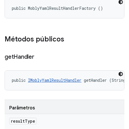
public MoblyYamlResultHandlerFactory ()
Métodos públicos
get
Handler
public 
IMoblyYamlResultHandler
 getHandler (String 
Parâmetros
result
Type