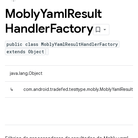
Mobly
Yaml
Result
Handler
Factory
public class MoblyYamlResultHandlerFactory
extends Object
java.lang.Object
↳
com.android.tradefed.testtype.mobly.MoblyYamlResultHa