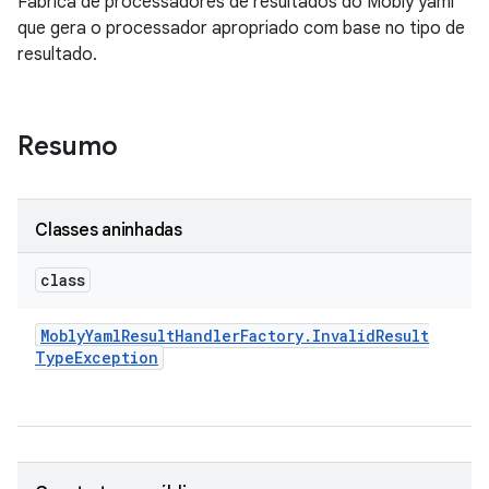
Fábrica de processadores de resultados do Mobly yaml
que gera o processador apropriado com base no tipo de
resultado.
Resumo
Classes aninhadas
class
Mobly
Yaml
Result
Handler
Factory
.
Invalid
Result
Type
Exception