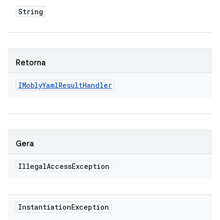
String
Retorna
IMobly
Yaml
Result
Handler
Gera
Illegal
Access
Exception
Instantiation
Exception