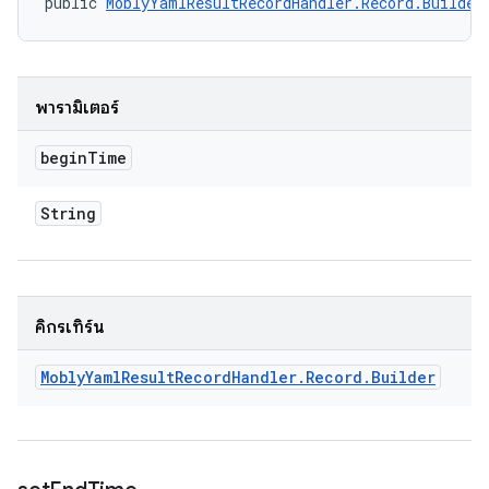
public 
MoblyYamlResultRecordHandler.Record.Builder
พารามิเตอร์
begin
Time
String
คิกรีเทิร์น
Mobly
Yaml
Result
Record
Handler
.
Record
.
Builder