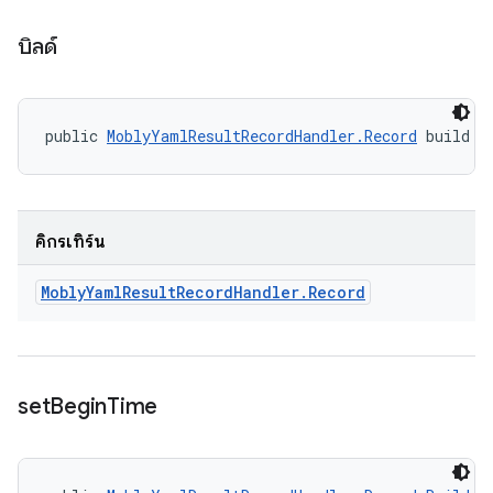
บิลด์
public 
MoblyYamlResultRecordHandler.Record
 build (
คิกรีเทิร์น
Mobly
Yaml
Result
Record
Handler
.
Record
set
Begin
Time