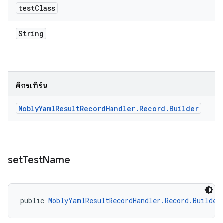
test
Class
String
คิกรีเทิร์น
Mobly
Yaml
Result
Record
Handler
.
Record
.
Builder
set
Test
Name
public 
MoblyYamlResultRecordHandler.Record.Builder