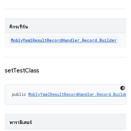
คิกรีเทิร์น
Mobly
Yaml
Result
Record
Handler
.
Record
.
Builder
set
Test
Class
public 
MoblyYamlResultRecordHandler.Record.Builder
พารามิเตอร์