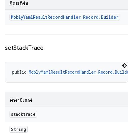
คิกรีเทิร์น
Mobly
Yaml
Result
Record
Handler
.
Record
.
Builder
set
Stack
Trace
public 
MoblyYamlResultRecordHandler.Record.Builder
พารามิเตอร์
stacktrace
String