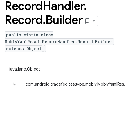
Record
Handler
.
Record
.
Builder
public static class
MoblyYamlResultRecordHandler.Record.Builder
extends Object
java.lang.Object
↳
com.android.tradefed.testtype.mobly.MoblyYamlResult