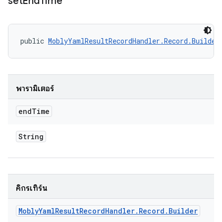
set
End
Time
public 
MoblyYamlResultRecordHandler.Record.Builder
พารามิเตอร์
end
Time
String
คิกรีเทิร์น
Mobly
Yaml
Result
Record
Handler
.
Record
.
Builder