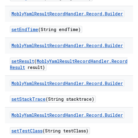
Mobly
Yaml
Result
Record
Handler
.
Record
.
Builder
set
End
Time
(String end
Time)
Mobly
Yaml
Result
Record
Handler
.
Record
.
Builder
set
Result
(
Mobly
Yaml
Result
Record
Handler
.
Record
Result
result)
Mobly
Yaml
Result
Record
Handler
.
Record
.
Builder
set
Stack
Trace
(String stacktrace)
Mobly
Yaml
Result
Record
Handler
.
Record
.
Builder
set
Test
Class
(String test
Class)