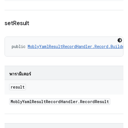
set
Result
public 
MoblyYamlResultRecordHandler.Record.Builder
พารามิเตอร์
result
Mobly
Yaml
Result
Record
Handler
.
Record
Result