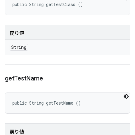
public String getTestClass ()
戻り値
String
get
Test
Name
public String getTestName ()
戻り値