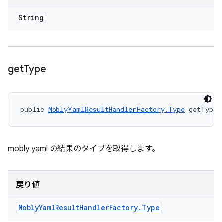
String
get
Type
public 
MoblyYamlResultHandlerFactory.Type
 getType 
mobly yaml の結果のタイプを取得します。
戻り値
Mobly
Yaml
Result
Handler
Factory
.
Type