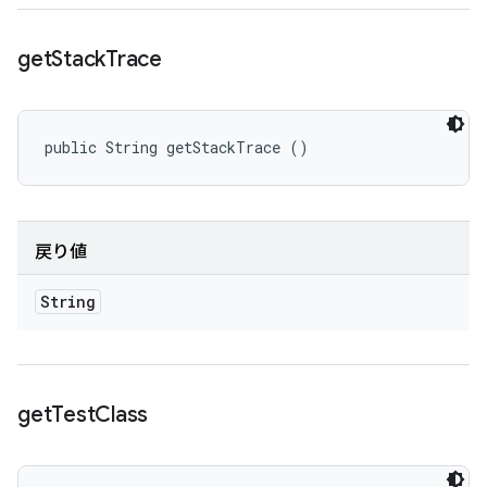
get
Stack
Trace
public String getStackTrace ()
戻り値
String
get
Test
Class