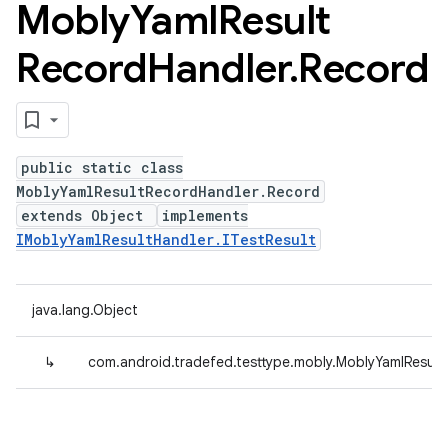
Mobly
Yaml
Result
Record
Handler
.
Record
public static class
MoblyYamlResultRecordHandler.Record
extends Object
implements
IMoblyYamlResultHandler.ITestResult
java.lang.Object
↳
com.android.tradefed.testtype.mobly.MoblyYamlResul