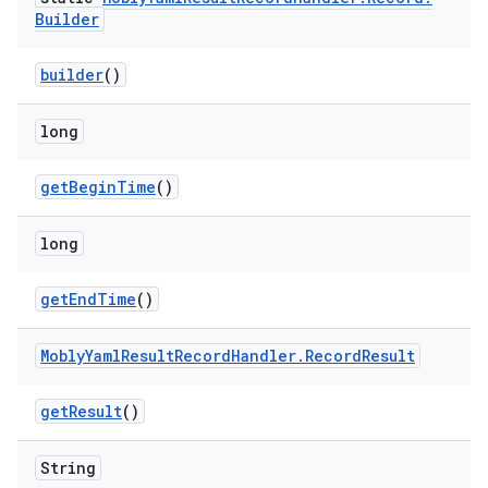
Builder
builder
()
long
get
Begin
Time
()
long
get
End
Time
()
Mobly
Yaml
Result
Record
Handler
.
Record
Result
get
Result
()
String