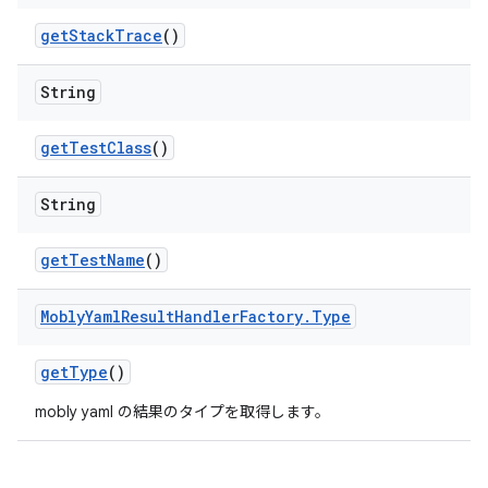
get
Stack
Trace
()
String
get
Test
Class
()
String
get
Test
Name
()
Mobly
Yaml
Result
Handler
Factory
.
Type
get
Type
()
mobly yaml の結果のタイプを取得します。