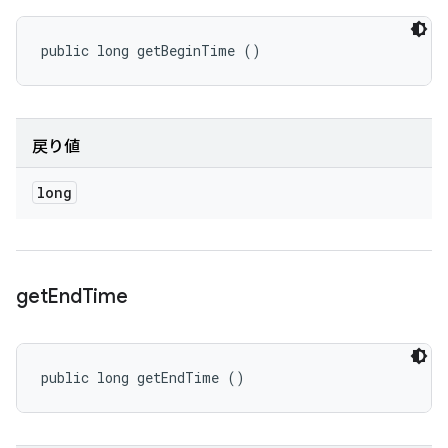
public long getBeginTime ()
戻り値
long
get
End
Time
public long getEndTime ()