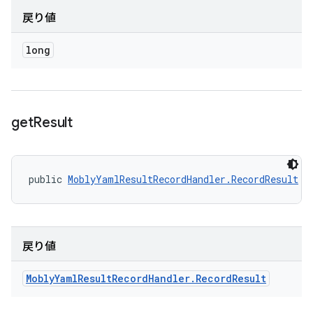
戻り値
long
get
Result
public 
MoblyYamlResultRecordHandler.RecordResult
 g
戻り値
Mobly
Yaml
Result
Record
Handler
.
Record
Result