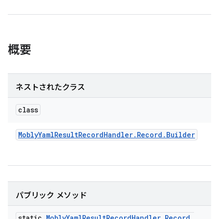
概要
ネストされたクラス
class
Mobly
Yaml
Result
Record
Handler
.
Record
.
Builder
パブリック メソッド
static
Mobly
Yaml
Result
Record
Handler
.
Record
.