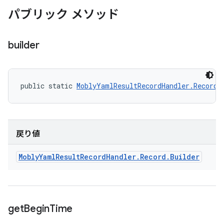
パブリック メソッド
builder
public static 
MoblyYamlResultRecordHandler.Record.
戻り値
Mobly
Yaml
Result
Record
Handler
.
Record
.
Builder
get
Begin
Time