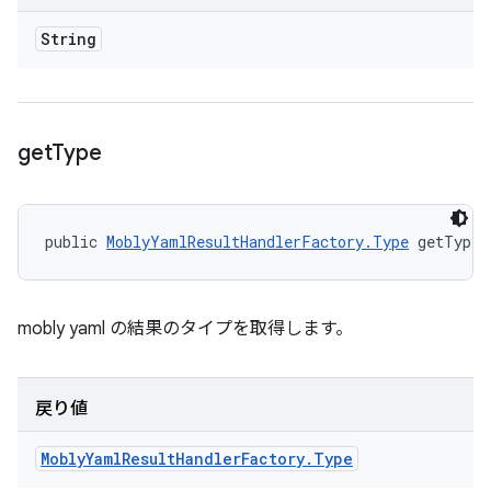
String
get
Type
public 
MoblyYamlResultHandlerFactory.Type
 getType 
mobly yaml の結果のタイプを取得します。
戻り値
Mobly
Yaml
Result
Handler
Factory
.
Type