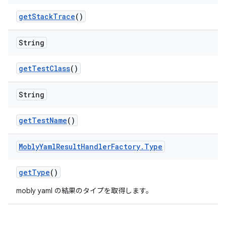
get
Stack
Trace
()
String
get
Test
Class
()
String
get
Test
Name
()
Mobly
Yaml
Result
Handler
Factory
.
Type
get
Type
()
mobly yaml の結果のタイプを取得します。