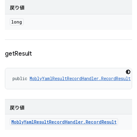
戻り値
long
get
Result
public 
MoblyYamlResultRecordHandler.RecordResult
 g
戻り値
Mobly
Yaml
Result
Record
Handler
.
Record
Result