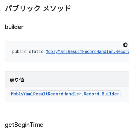
パブリック メソッド
builder
public static 
MoblyYamlResultRecordHandler.Record.
戻り値
Mobly
Yaml
Result
Record
Handler
.
Record
.
Builder
get
Begin
Time