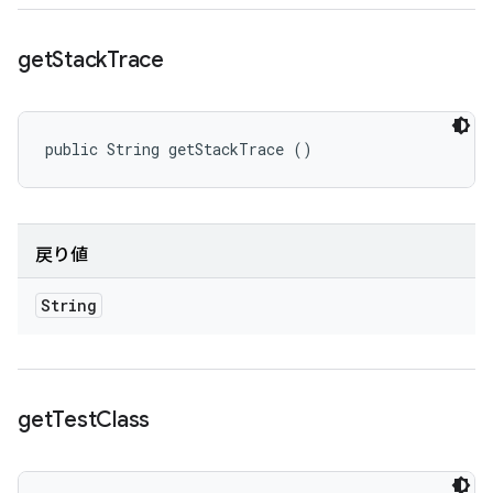
get
Stack
Trace
public String getStackTrace ()
戻り値
String
get
Test
Class