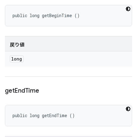
public long getBeginTime ()
戻り値
long
get
End
Time
public long getEndTime ()