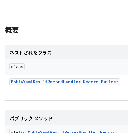
概要
ネストされたクラス
class
Mobly
Yaml
Result
Record
Handler
.
Record
.
Builder
パブリック メソッド
static
Mobly
Yaml
Result
Record
Handler
.
Record
.