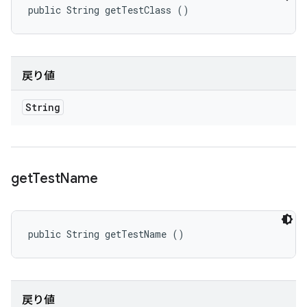
public String getTestClass ()
戻り値
String
get
Test
Name
public String getTestName ()
戻り値