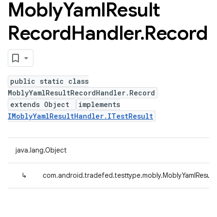
Mobly
Yaml
Result
Record
Handler
.
Record
public static class
MoblyYamlResultRecordHandler.Record
extends Object
implements
IMoblyYamlResultHandler.ITestResult
java.lang.Object
↳
com.android.tradefed.testtype.mobly.MoblyYamlResul