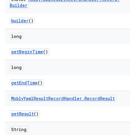
Builder
builder
()
long
get
Begin
Time
()
long
get
End
Time
()
Mobly
Yaml
Result
Record
Handler
.
Record
Result
get
Result
()
String