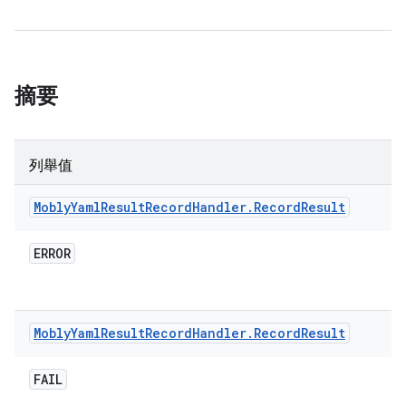
摘要
列舉值
Mobly
Yaml
Result
Record
Handler
.
Record
Result
ERROR
Mobly
Yaml
Result
Record
Handler
.
Record
Result
FAIL