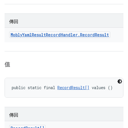
傳回
Mobly
Yaml
Result
Record
Handler
.
Record
Result
值
public static final 
RecordResult[]
 values ()
傳回