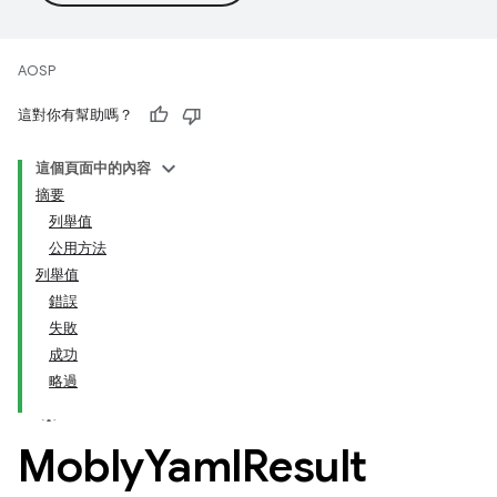
AOSP
這對你有幫助嗎？
這個頁面中的內容
摘要
列舉值
公用方法
列舉值
錯誤
失敗
成功
略過
Mobly
Yaml
Result