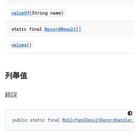
value
Of
(String name)
static final
Record
Result[]
values
()
列舉值
錯誤
public static final 
MoblyYamlResultRecordHandler.R