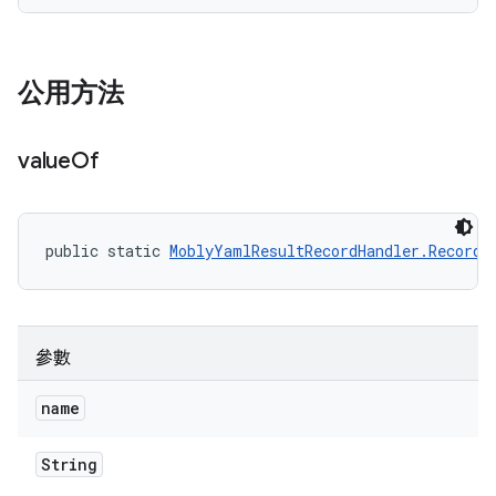
公用方法
value
Of
public static 
MoblyYamlResultRecordHandler.RecordR
參數
name
String