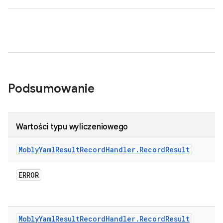
Podsumowanie
Wartości typu wyliczeniowego
Mobly
Yaml
Result
Record
Handler
.
Record
Result
ERROR
Mobly
Yaml
Result
Record
Handler
.
Record
Result