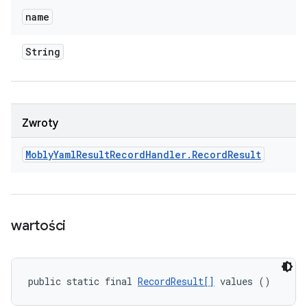
name
String
Zwroty
Mobly
Yaml
Result
Record
Handler
.
Record
Result
wartości
public static final 
RecordResult[]
 values ()