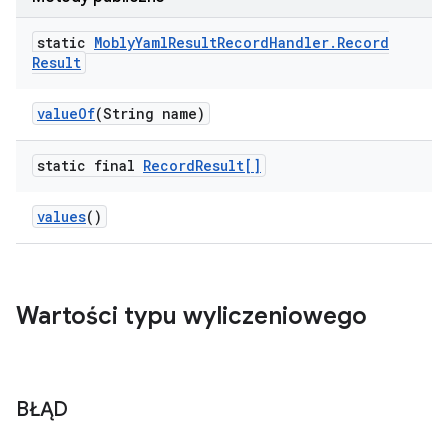
static
Mobly
Yaml
Result
Record
Handler
.
Record
Result
value
Of
(String name)
static final
Record
Result[]
values
()
Wartości typu wyliczeniowego
BŁĄD