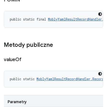
public static final 
MoblyYamlResultRecordHandler.R
Metody publiczne
value
Of
public static 
MoblyYamlResultRecordHandler.RecordR
Parametry