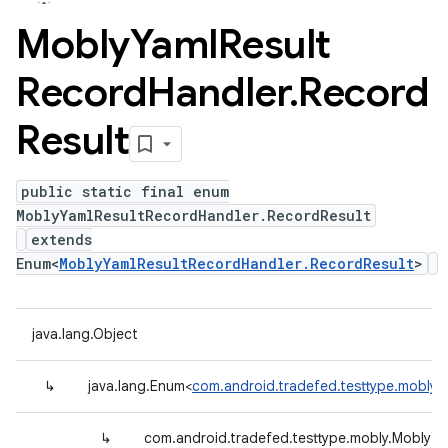
Mobly
Yaml
Result
Record
Handler
.
Record
Result
public static final enum
MoblyYamlResultRecordHandler.RecordResult
extends
Enum<
MoblyYamlResultRecordHandler.RecordResult
>
java.lang.Object
↳
java.lang.Enum<
com.android.tradefed.testtype.mobly.
↳
com.android.tradefed.testtype.mobly.MoblyYa