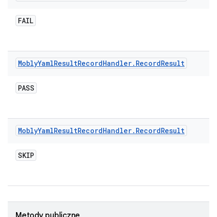
FAIL
Mobly
Yaml
Result
Record
Handler
.
Record
Result
PASS
Mobly
Yaml
Result
Record
Handler
.
Record
Result
SKIP
Metody publiczne