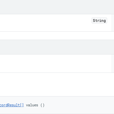
String
cordResult[]
 values ()