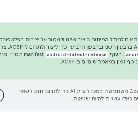
 2026, כדי להתאים למודל הפיתוח היציב שלנו ולשמור על יציבות הפלט
נפרסם קוד מקור ב-AOSP 
andr
. הענף
android-latest-release
manifest תמי
שינויים ב-AOSP
.
‫Google משתמשת בטכנולוגיית AI כדי לתרגם תוכן לשפה
 כאלו עשויות להיות שגיאות.