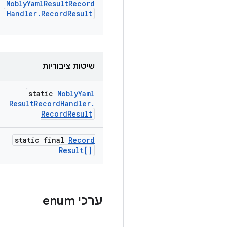
Mobly
Yaml
Result
Record
Handler
.
Record
Result
שיטות ציבוריות
static
Mobly
Yaml
Result
Record
Handler
.
Record
Result
static final
Record
Result[]
ערכי enum