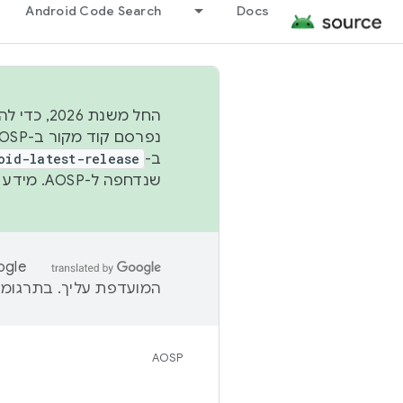
Android Code Search
Docs
החל משנת
ב-
oid-latest-release
שנדחפה ל-AOSP. מידע נוסף זמין במאמר
המועדפת עליך. בתרגומים
AOSP