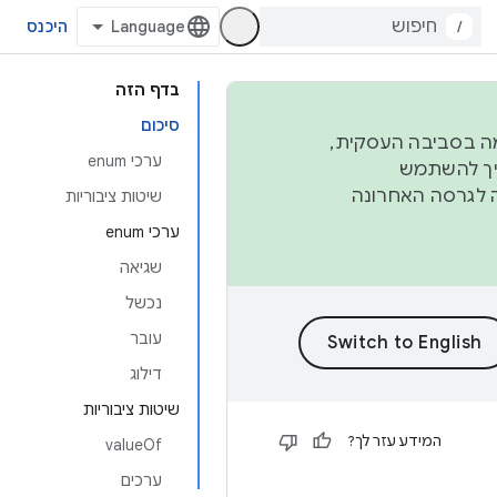
/
היכנס
בדף הזה
סיכום
פורמה בסביבה העסקית,
ערכי enum
ברבעון השני וברבעון הרביעי. כדי ליצור ולתרום ל-AOSP, צריך להשתמש
ד יפנה לגרסה האחרונה
שיטות ציבוריות
ערכי enum
שגיאה
נכשל
עובר
דילוג
שיטות ציבוריות
המידע עזר לך?
valueOf
ערכים