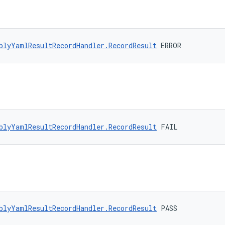
blyYamlResultRecordHandler.RecordResult
 ERROR
blyYamlResultRecordHandler.RecordResult
 FAIL
blyYamlResultRecordHandler.RecordResult
 PASS