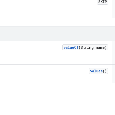
SKIP
value
Of
(String name)
values
()