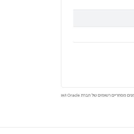
.‏ Java ו-OpenJDK הם סימנים מסחריים או סימנים מסחריים רשומים של חברת Oracle ו/או