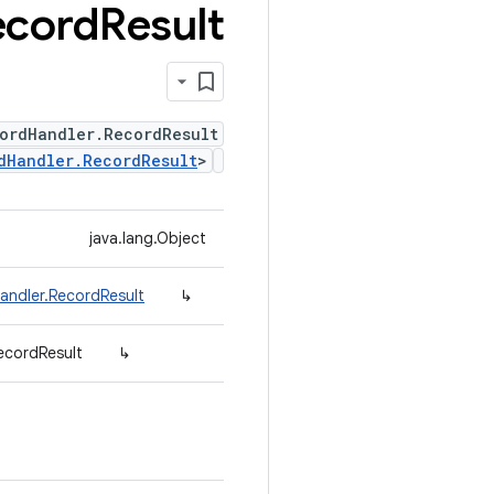
ecord
Result
ordHandler.RecordResult
dHandler.RecordResult
>
java.lang.Object
andler.RecordResult
↳
ecordResult
↳