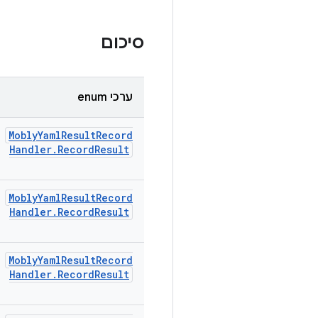
סיכום
ערכי enum
Mobly
Yaml
Result
Record
Handler
.
Record
Result
Mobly
Yaml
Result
Record
Handler
.
Record
Result
Mobly
Yaml
Result
Record
Handler
.
Record
Result