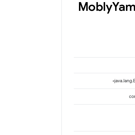
Mobly
Yam
>
java.lang
co