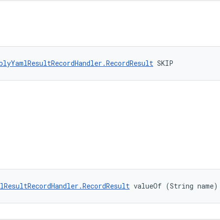
blyYamlResultRecordHandler.RecordResult
 SKIP
lResultRecordHandler.RecordResult
 valueOf (String name)