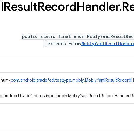
l
Result
Record
Handler
.
R
public static final enum MoblyYamlResultRec
extends Enum<
MoblyYamlResultRecor
.Enum<
com.android.tradefed.testtype.mobly.MoblyYamlResultRecordH
m.android.tradefed.testtype.mobly.MoblyYamlResultRecordHandler.R