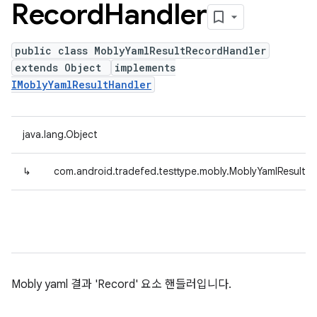
Record
Handler
public class MoblyYamlResultRecordHandler
extends Object
implements
IMoblyYamlResultHandler
java.lang.Object
↳
com.android.tradefed.testtype.mobly.MoblyYamlResultR
Mobly yaml 결과 'Record' 요소 핸들러입니다.