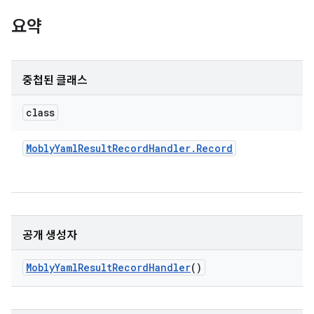
요약
중첩된 클래스
class
Mobly
Yaml
Result
Record
Handler
.
Record
공개 생성자
Mobly
Yaml
Result
Record
Handler
()