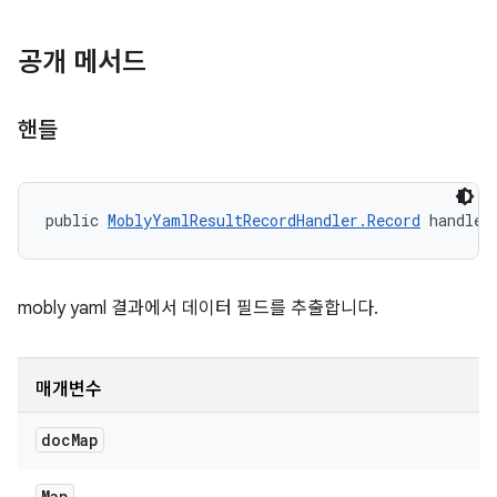
공개 메서드
핸들
public 
MoblyYamlResultRecordHandler.Record
 handle 
mobly yaml 결과에서 데이터 필드를 추출합니다.
매개변수
doc
Map
Map