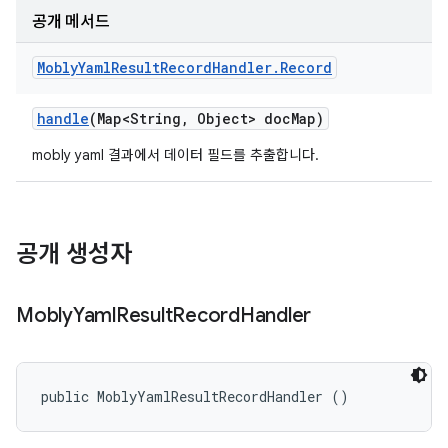
공개 메서드
Mobly
Yaml
Result
Record
Handler
.
Record
handle
(Map<String
,
Object> doc
Map)
mobly yaml 결과에서 데이터 필드를 추출합니다.
공개 생성자
Mobly
Yaml
Result
Record
Handler
public MoblyYamlResultRecordHandler ()