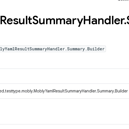
Result
Summary
Handler
.
blyYamlResultSummaryHandler.Summary.Builder
ed.testtype.mobly.MoblyYamlResultSummaryHandler.Summary.Builder