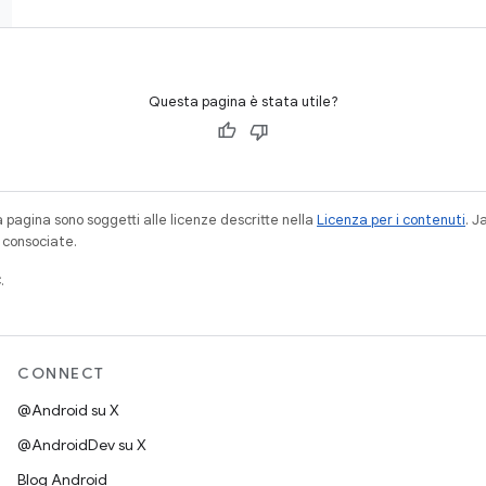
Questa pagina è stata utile?
a pagina sono soggetti alle licenze descritte nella
Licenza per i contenuti
. 
à consociate.
.
CONNECT
@Android su X
@AndroidDev su X
Blog Android