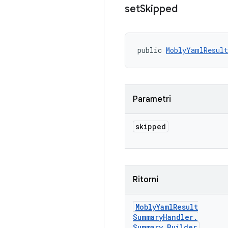
set
Skipped
public 
MoblyYamlResult
Parametri
skipped
Ritorni
Mobly
Yaml
Result
Summary
Handler
.
Summary
.
Builder