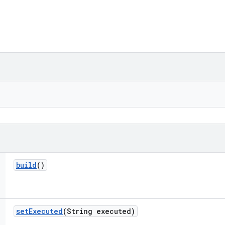
build
()
set
Executed
(String executed)