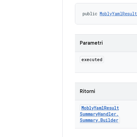
public 
MoblyYamlResult
Parametri
executed
Ritorni
Mobly
Yaml
Result
Summary
Handler
.
Summary
.
Builder