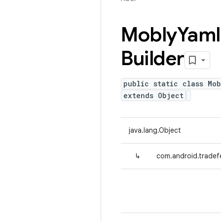
Mobly
Yaml
Builder
public static class Mo
extends Object
java.lang.Object
↳
com.android.tradef