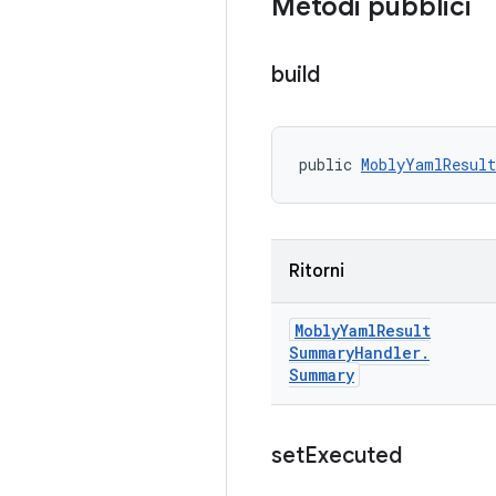
Metodi pubblici
build
public 
MoblyYamlResul
Ritorni
Mobly
Yaml
Result
Summary
Handler
.
Summary
set
Executed