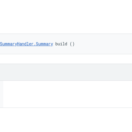
tSummaryHandler.Summary
 build ()