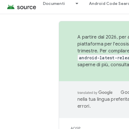
Documenti
Android Code Sear
A partire dal 2026, per a
piattaforma per l'ecos
trimestre. Per compilare
android-latest-rele
saperne di più, consult
Goo
nella tua lingua preferi
errori.
AOSP