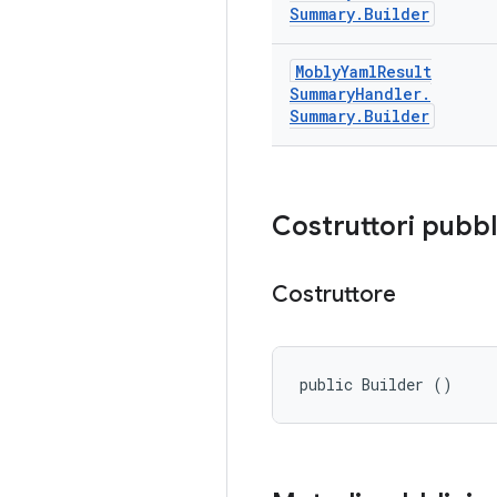
Summary
.
Builder
Mobly
Yaml
Result
Summary
Handler
.
Summary
.
Builder
Costruttori pubbl
Costruttore
public Builder ()