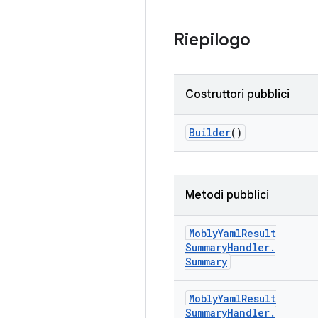
Riepilogo
Costruttori pubblici
Builder
()
Metodi pubblici
Mobly
Yaml
Result
Summary
Handler
.
Summary
Mobly
Yaml
Result
Summary
Handler
.