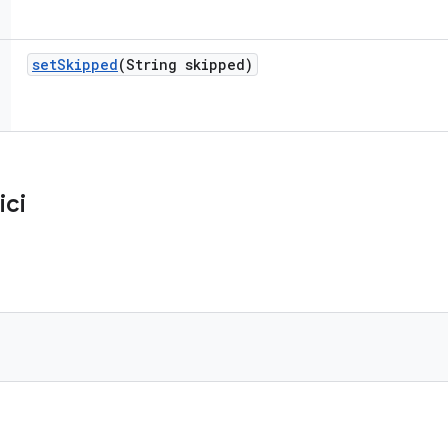
set
Skipped
(String skipped)
ici