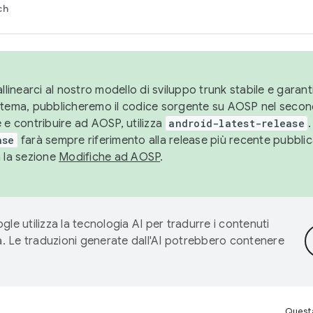
ch
llinearci al nostro modello di sviluppo trunk stabile e garantir
istema, pubblicheremo il codice sorgente su AOSP nel secon
 e contribuire ad AOSP, utilizza
android-latest-release
.
ase
farà sempre riferimento alla release più recente pubbli
a la sezione
Modifiche ad AOSP
.
gle utilizza la tecnologia AI per tradurre i contenuti
ta. Le traduzioni generate dall'AI potrebbero contenere
Questa