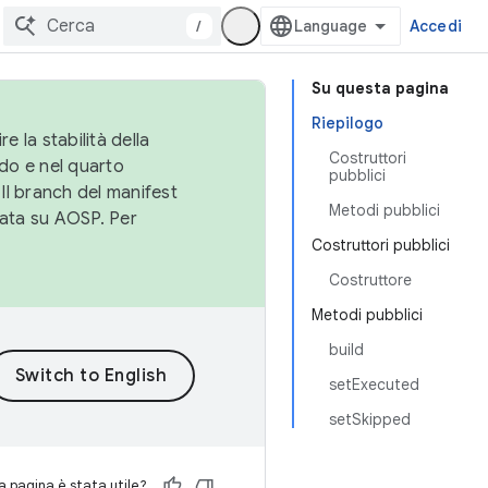
/
Accedi
Su questa pagina
Riepilogo
e la stabilità della
Costruttori
do e nel quarto
pubblici
 Il branch del manifest
Metodi pubblici
cata su AOSP. Per
Costruttori pubblici
Costruttore
Metodi pubblici
build
setExecuted
setSkipped
 pagina è stata utile?