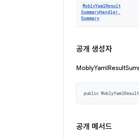
Mobly
Yaml
Result
Summary
Handler
.
Summary
공개 생성자
Mobly
Yaml
Result
Sum
public MoblyYamlResul
공개 메서드