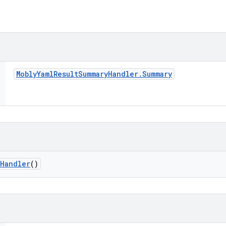
Mobly
Yaml
Result
Summary
Handler
.
Summary
Handler
()