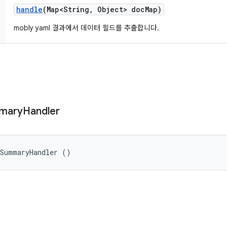
handle
(Map<String
,
Object> doc
Map)
mobly yaml 결과에서 데이터 필드를 추출합니다.
mary
Handler
tSummaryHandler ()