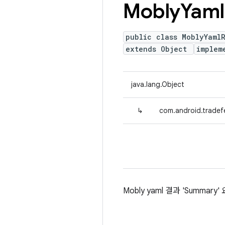
Mobly
Yaml
public class MoblyYaml
extends Object
implem
java.lang.Object
↳
com.android.tradef
Mobly yaml 결과 'Summary