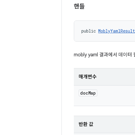
핸들
public 
MoblyYamlResul
mobly yaml 결과에서 데이
매개변수
doc
Map
반환 값