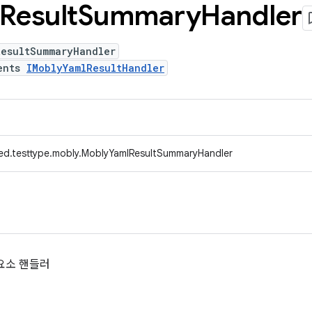
Result
Summary
Handler
ResultSummaryHandler
ents
IMoblyYamlResultHandler
ed.testtype.mobly.MoblyYamlResultSummaryHandler
' 요소 핸들러