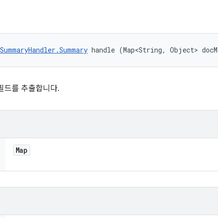
tSummaryHandler.Summary
 handle (Map<String, Object> docM
터 필드를 추출합니다.
Map