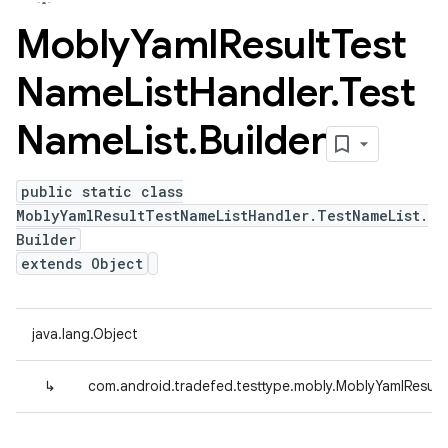
Mobly
Yaml
Result
Test
Name
List
Handler
.
Test
Name
List
.
Builder
public static class
MoblyYamlResultTestNameListHandler.TestNameList.
Builder
extends Object
java.lang.Object
↳
com.android.tradefed.testtype.mobly.MoblyYamlResult