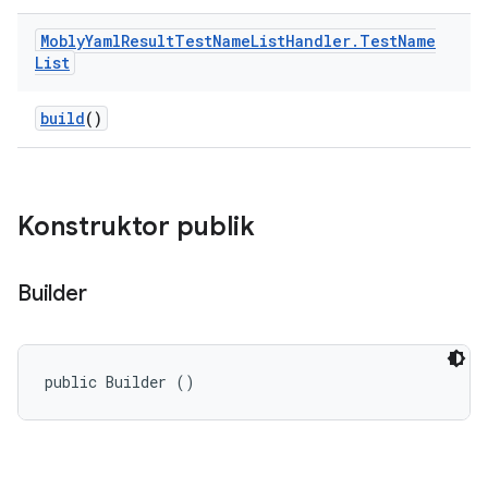
Mobly
Yaml
Result
Test
Name
List
Handler
.
Test
Name
List
build
()
Konstruktor publik
Builder
public Builder ()