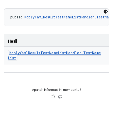
public 
MoblyYamlResultTestNameListHandler.TestNam
Hasil
Mobly
Yaml
Result
Test
Name
List
Handler
.
Test
Name
List
Apakah informasi ini membantu?