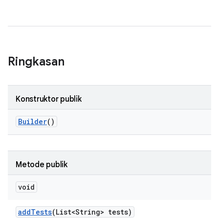
Ringkasan
Konstruktor publik
Builder
()
Metode publik
void
add
Tests
(List<String> tests)