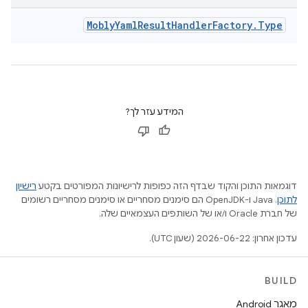
Mobly
Yaml
Result
Handler
Factory
.
Type
המידע עזר לך?
דוגמאות התוכן והקוד שבדף הזה כפופות לרישיונות המפורטים בקטע
רישיון
לתוכן
.‏ Java ו-OpenJDK הם סימנים מסחריים או סימנים מסחריים רשומים
של חברת Oracle ו/או של השותפים העצמאיים שלה.
עדכון אחרון: 2026-06-22 (שעון UTC).
BUILD
מאגר Android