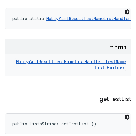
public static 
MoblyYamlResultTestNameListHandler.T
החזרות
Mobly
Yaml
Result
Test
Name
List
Handler
.
Test
Name
List
.
Builder
get
Test
List
public List<String> getTestList ()