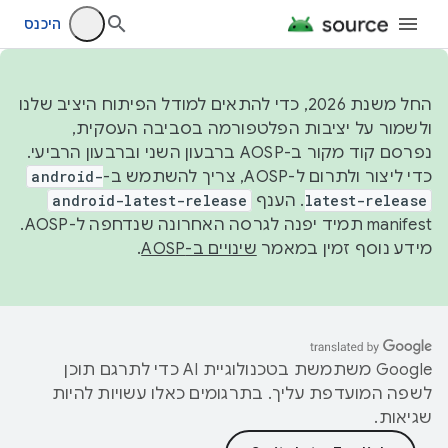
היכנס
החל משנת 2026, כדי להתאים למודל הפיתוח היציב שלנו
ולשמור על יציבות הפלטפורמה בסביבה העסקית,
נפרסם קוד מקור ב-AOSP ברבעון השני וברבעון הרביעי.
כדי ליצור ולתרום ל-AOSP, צריך להשתמש ב-
android-
latest-release
. הענף
android-latest-release
manifest תמיד יפנה לגרסה האחרונה שנדחפה ל-AOSP.
מידע נוסף זמין במאמר
שינויים ב-AOSP
.
‫Google משתמשת בטכנולוגיית AI כדי לתרגם תוכן
לשפה המועדפת עליך. בתרגומים כאלו עשויות להיות
שגיאות.