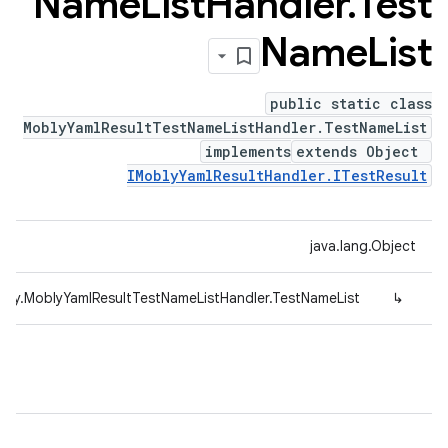
Name
List
Handler
.
Test
Name
List
public static class
MoblyYamlResultTestNameListHandler.TestNameList
implements
extends Object
IMoblyYamlResultHandler.ITestResult
java.lang.Object
obly.MoblyYamlResultTestNameListHandler.TestNameList
↳