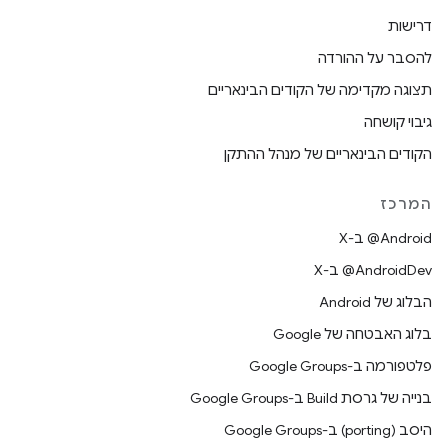
דרישות
להסבר על ההורדה
תצוגה מקדימה של הקודים הבינאריים
גיבוי קושחה
הקודים הבינאריים של מנהל ההתקן
המרכז
‫‎@Android ב-X
‫‎@AndroidDev ב-X
הבלוג של Android
בלוג האבטחה של Google
פלטפורמה ב-Google Groups
בנייה של גרסת Build ב-Google Groups
היסב (porting) ב-Google Groups