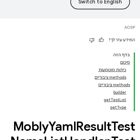
AOSP
המידע עזר לך?
בדף הזה
סיכום
כיתות מוטמעות
‫methods ציבוריים
‫methods ציבוריים
builder
getTestList
getType
Mobly
Yaml
Result
Test