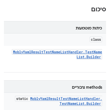
סיכום
כיתות מוטמעות
class
Mobly
Yaml
Result
Test
Name
List
Handler
.
Test
Name
List
.
Builder
‫methods ציבוריים
static
Mobly
Yaml
Result
Test
Name
List
Handler
.
Test
Name
List
.
Builder