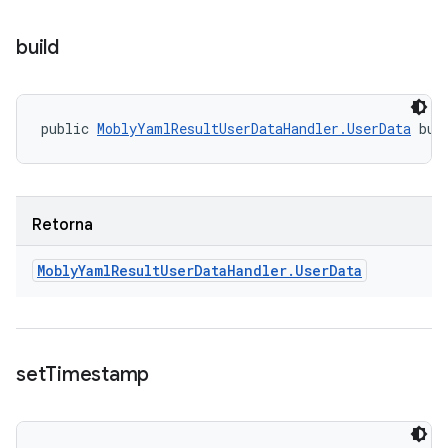
build
public 
MoblyYamlResultUserDataHandler.UserData
 bui
Retorna
Mobly
Yaml
Result
User
Data
Handler
.
User
Data
set
Timestamp