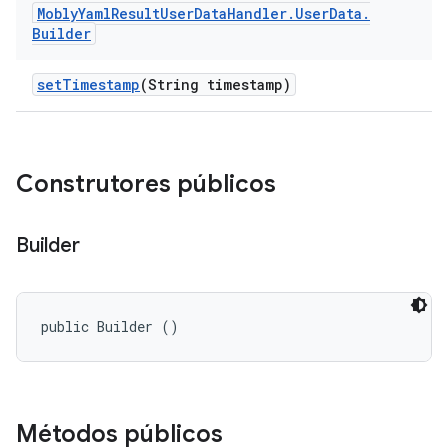
Mobly
Yaml
Result
User
Data
Handler
.
User
Data
.
Builder
set
Timestamp
(String timestamp)
Construtores públicos
Builder
public Builder ()
Métodos públicos