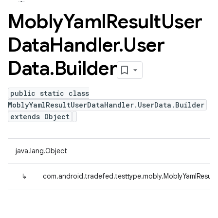
Mobly
Yaml
Result
User
Data
Handler
.
User
Data
.
Builder
public static class
MoblyYamlResultUserDataHandler.UserData.Builder
extends Object
java.lang.Object
↳
com.android.tradefed.testtype.mobly.MoblyYamlResult