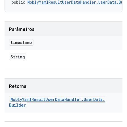
public 
MoblyYamlResultUserDataHandler.UserData.Bui
Parâmetros
timestamp
String
Retorna
Mobly
Yaml
Result
User
Data
Handler
.
User
Data
.
Builder