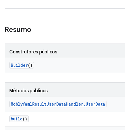
Resumo
Construtores públicos
Builder
()
Métodos públicos
Mobly
Yaml
Result
User
Data
Handler
.
User
Data
build
()