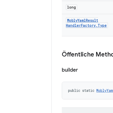
long
Mobly
Yaml
Result
Handler
Factory
.
Type
Öffentliche Meth
builder
public static 
MoblyYam