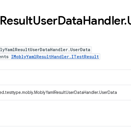
Result
User
Data
Handler
.
lyYamlResultUserDataHandler.UserData
ents
IMoblyYamlResultHandler.ITestResult
ed.testtype.mobly.MoblyYamlResultUserDataHandler.UserData