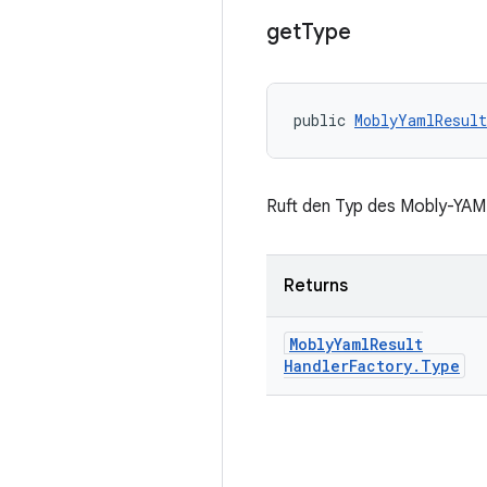
get
Type
public 
MoblyYamlResult
Ruft den Typ des Mobly-YAM
Returns
Mobly
Yaml
Result
Handler
Factory
.
Type