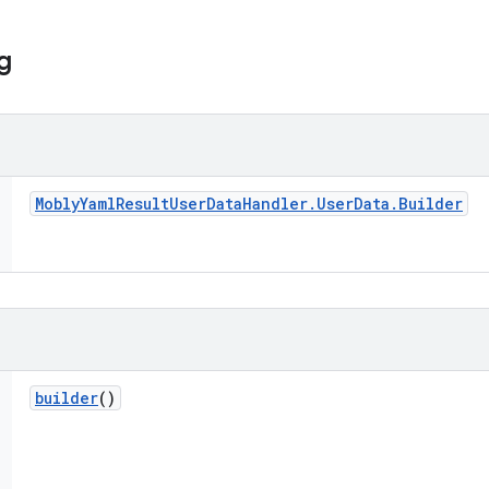
g
Mobly
Yaml
Result
User
Data
Handler
.
User
Data
.
Builder
builder
()