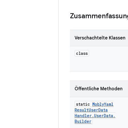
Zusammenfassun
Verschachtelte Klassen
class
Öffentliche Methoden
static
Mobly
Yaml
Result
User
Data
Handler
.
User
Data
.
Builder