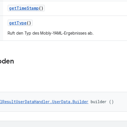
get
Time
Stamp
()
get
Type
()
Ruft den Typ des Mobly-YAML-Ergebnisses ab.
oden
lResultUserDataHandler.UserData.Builder
 builder ()