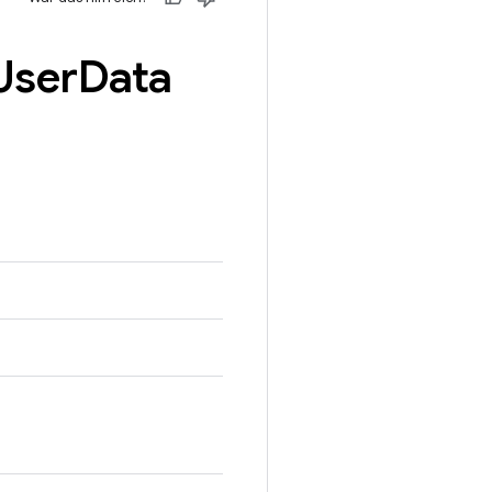
User
Data