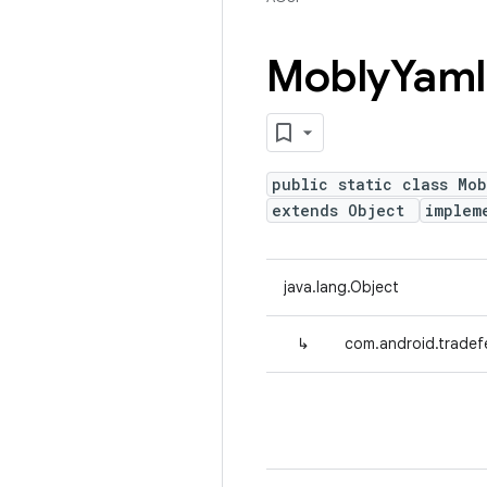
Mobly
Yaml
public static class Mob
extends Object
implem
java.lang.Object
↳
com.android.tradef