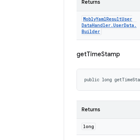
Returns
Mobly
Yaml
Result
User
Data
Handler
.
User
Data
.
Builder
get
Time
Stamp
public long getTimeSt
Returns
long