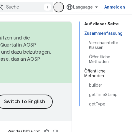
/
Anmelden
Auf dieser Seite
Zusammenfassung
tützen und die
Verschachtelte
. Quartal in AOSP
Klassen
 und dazu beizutragen.
Öffentliche
ease, das an AOSP
Methoden
Öffentliche
Methoden
builder
getTimeStamp
getType
War das hilfreich?