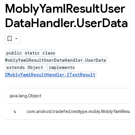
Mobly
Yaml
Result
User
Data
Handler
.
User
Data
public static class
MoblyYamlResultUserDataHandler.UserData
extends Object
implements
IMoblyYamlResultHandler.ITestResult
java.lang.Object
↳
com.android.tradefed.testtype.mobly.MoblyYamlResul