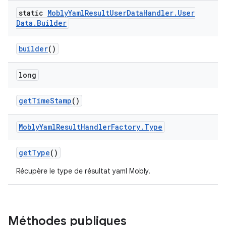
static
Mobly
Yaml
Result
User
Data
Handler
.
User
Data
.
Builder
builder
()
long
get
Time
Stamp
()
Mobly
Yaml
Result
Handler
Factory
.
Type
get
Type
()
Récupère le type de résultat yaml Mobly.
Méthodes publiques