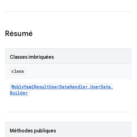
Résumé
Classes imbriquées
class
Mobly
Yaml
Result
User
Data
Handler
.
User
Data
.
Builder
Méthodes publiques