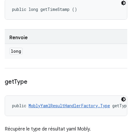
public long getTimeStamp ()
Renvoie
long
get
Type
public 
MoblyYamlResultHandlerFactory.Type
 getType 
Récupère le type de résultat yaml Mobly.