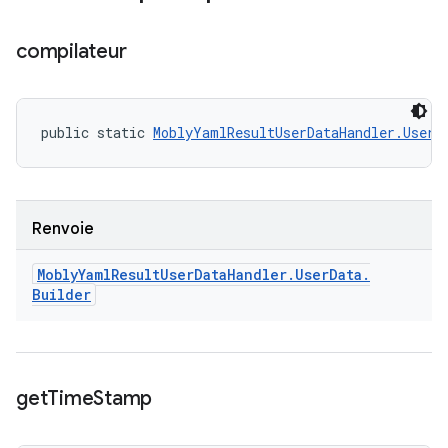
compilateur
public static 
MoblyYamlResultUserDataHandler.UserD
Renvoie
Mobly
Yaml
Result
User
Data
Handler
.
User
Data
.
Builder
get
Time
Stamp