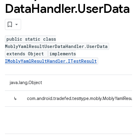
Data
Handler
.
User
Data
public static class
MoblyYamlResultUserDataHandler.UserData
extends Object
implements
IMoblyYamlResultHandler.ITestResult
java.lang.Object
↳
com.android.tradefed.testtype.mobly.MoblyYamlResul