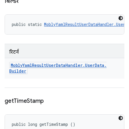
बिल्डर
public static 
MoblyYamlResultUserDataHandler.UserD
रिटर्न
Mobly
Yaml
Result
User
Data
Handler
.
User
Data
.
Builder
get
Time
Stamp
public long getTimeStamp ()