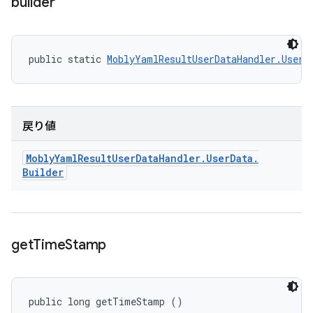
builder
public static 
MoblyYamlResultUserDataHandler.UserD
戻り値
Mobly
Yaml
Result
User
Data
Handler
.
User
Data
.
Builder
get
Time
Stamp
public long getTimeStamp ()