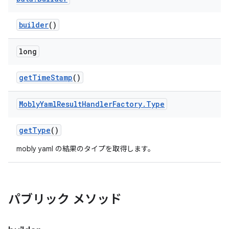
builder
()
long
get
Time
Stamp
()
Mobly
Yaml
Result
Handler
Factory
.
Type
get
Type
()
mobly yaml の結果のタイプを取得します。
パブリック メソッド