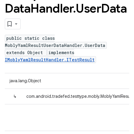
Data
Handler
.
User
Data
public static class
MoblyYamlResultUserDataHandler.UserData
extends Object
implements
IMoblyYamlResultHandler.ITestResult
java.lang.Object
↳
com.android.tradefed.testtype.mobly.MoblyYamlResul