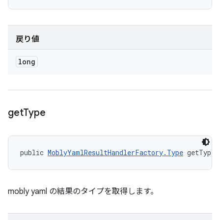
戻り値
long
get
Type
public 
MoblyYamlResultHandlerFactory.Type
 getType 
mobly yaml の結果のタイプを取得します。