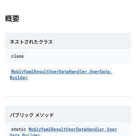
概要
ネストされたクラス
class
Mobly
Yaml
Result
User
Data
Handler
.
User
Data
.
Builder
パブリック メソッド
static
Mobly
Yaml
Result
User
Data
Handler
.
User
Data
.
Builder