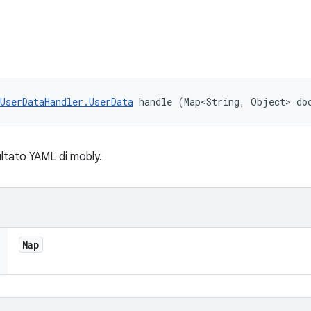
UserDataHandler.UserData
 handle (Map<String, Object> do
sultato YAML di mobly.
Map