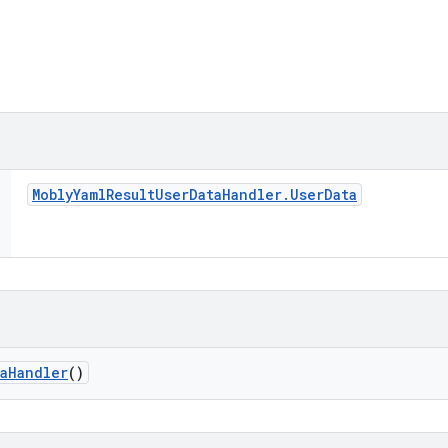
Mobly
Yaml
Result
User
Data
Handler
.
User
Data
a
Handler
()