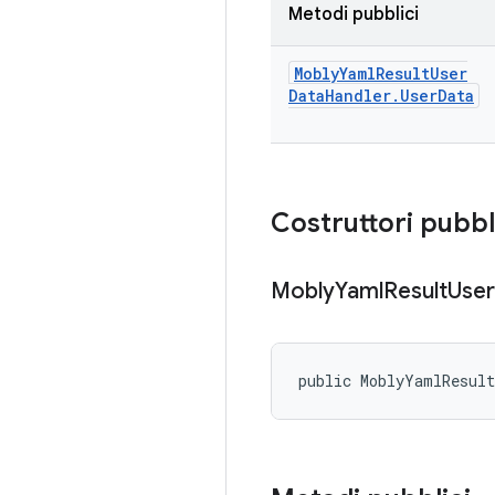
Metodi pubblici
Mobly
Yaml
Result
User
Data
Handler
.
User
Data
Costruttori pubbl
Mobly
Yaml
Result
User
public MoblyYamlResul