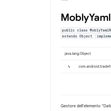
Mobly
Yaml
public class MoblyYaml
extends Object
implem
java.lang.Object
↳
com.android.tradef
Gestore dell'elemento "Dati 