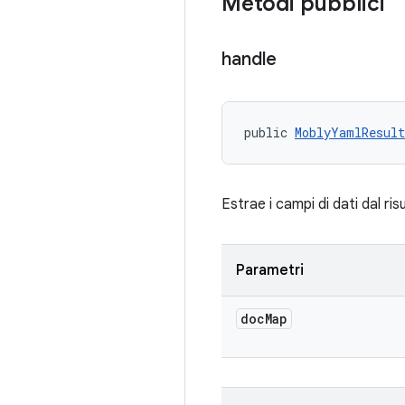
Metodi pubblici
handle
public 
MoblyYamlResult
Estrae i campi di dati dal ri
Parametri
doc
Map