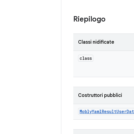
Riepilogo
Classi nidificate
class
Costruttori pubblici
Mobly
Yaml
Result
User
Dat