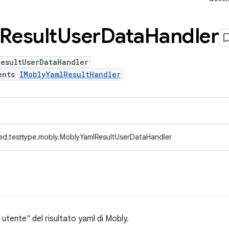
Result
User
Data
Handler
ResultUserDataHandler
ents
IMoblyYamlResultHandler
ed.testtype.mobly.MoblyYamlResultUserDataHandler
utente" del risultato yaml di Mobly.