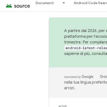
Documenti
Android Code Sear
A partire dal 2026, per a
piattaforma per l'ecos
trimestre. Per compilare
android-latest-rele
saperne di più, consult
Goo
nella tua lingua preferi
errori.
AOSP