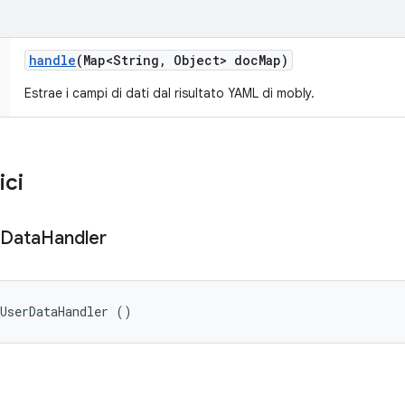
handle
(Map<String
,
Object> doc
Map)
Estrae i campi di dati dal risultato YAML di mobly.
ici
Data
Handler
tUserDataHandler ()