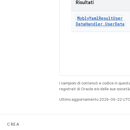
Risultati
Mobly
Yaml
Result
User
Data
Handler
.
User
Data
I campioni di contenuti e codice in quest
registrati di Oracle e/o delle sue societ
Ultimo aggiornamento 2026-06-22 UTC
CREA