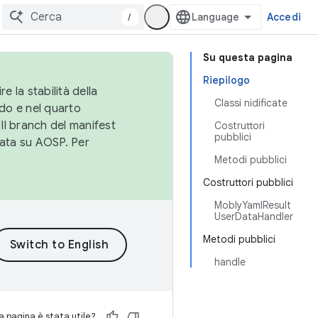
/
Accedi
Su questa pagina
Riepilogo
e la stabilità della
Classi nidificate
do e nel quarto
 Il branch del manifest
Costruttori
pubblici
cata su AOSP. Per
Metodi pubblici
Costruttori pubblici
MoblyYamlResult
UserDataHandler
Metodi pubblici
handle
 pagina è stata utile?