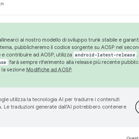
ch
llinearci al nostro modello di sviluppo trunk stabile e garantir
istema, pubblicheremo il codice sorgente su AOSP nel secon
 e contribuire ad AOSP, utilizza
android-latest-release
.
ase
farà sempre riferimento alla release più recente pubbli
a la sezione
Modifiche ad AOSP
.
gle utilizza la tecnologia AI per tradurre i contenuti
ta. Le traduzioni generate dall'AI potrebbero contenere
Questa