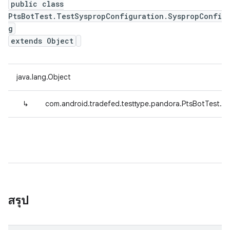
public class
PtsBotTest.TestSyspropConfiguration.SyspropConfi
g
extends Object
java.lang.Object
↳
com.android.tradefed.testtype.pandora.PtsBotTest.T
สรุป