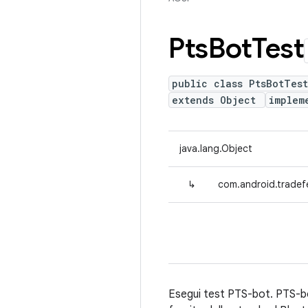
Pts
Bot
Test
public class PtsBotTest
extends Object
implem
java.lang.Object
↳
com.android.tradef
Esegui test PTS-bot. PTS-bo