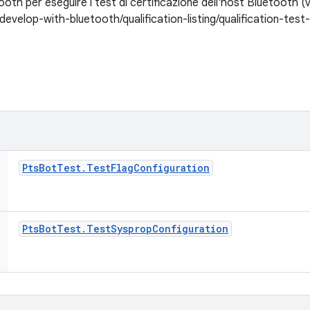
ooth per eseguire i test di certificazione dell'host Bluetooth (
velop-with-bluetooth/qualification-listing/qualification-test-t
Pts
Bot
Test
.
Test
Flag
Configuration
Pts
Bot
Test
.
Test
Sysprop
Configuration