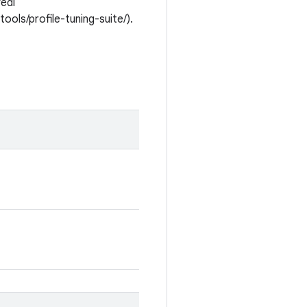
vedi
ools/profile-tuning-suite/).