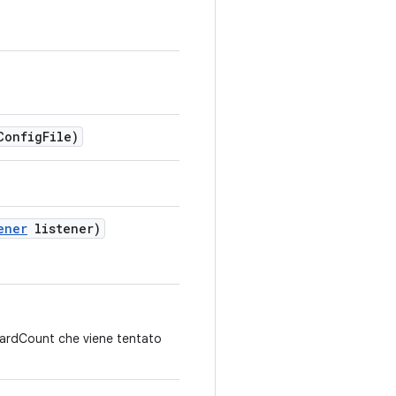
Config
File)
ener
listener)
hardCount che viene tentato