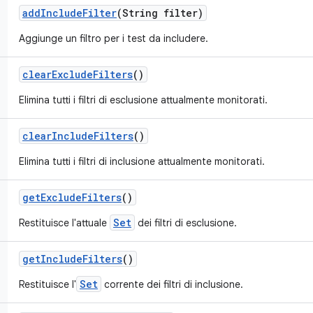
add
Include
Filter
(String filter)
Aggiunge un filtro per i test da includere.
clear
Exclude
Filters
()
Elimina tutti i filtri di esclusione attualmente monitorati.
clear
Include
Filters
()
Elimina tutti i filtri di inclusione attualmente monitorati.
get
Exclude
Filters
()
Set
Restituisce l'attuale
dei filtri di esclusione.
get
Include
Filters
()
Set
Restituisce l'
corrente dei filtri di inclusione.