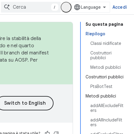
/
Accedi
Su questa pagina
Riepilogo
e la stabilità della
Classi nidificate
do e nel quarto
 Il branch del manifest
Costruttori
pubblici
cata su AOSP. Per
Metodi pubblici
Costruttori pubblici
PtsBotTest
Metodi pubblici
addAllExcludeFilt
ers
addAllIncludeFilt
ers
 pagina è stata utile?