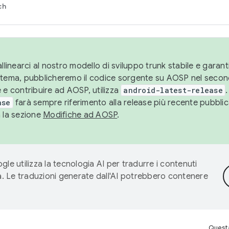
ch
llinearci al nostro modello di sviluppo trunk stabile e garantir
istema, pubblicheremo il codice sorgente su AOSP nel secon
 e contribuire ad AOSP, utilizza
android-latest-release
.
ase
farà sempre riferimento alla release più recente pubbli
a la sezione
Modifiche ad AOSP
.
gle utilizza la tecnologia AI per tradurre i contenuti
ta. Le traduzioni generate dall'AI potrebbero contenere
Questa