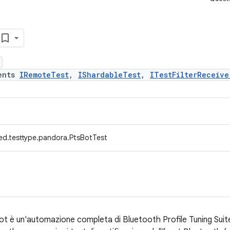
ents
IRemoteTest
,
IShardableTest
,
ITestFilterReceive
ed.testtype.pandora.PtsBotTest
t è un'automazione completa di Bluetooth Profile Tuning Suite