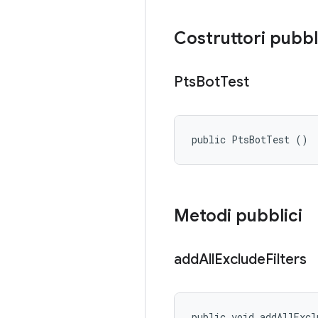
Costruttori pubbl
Pts
Bot
Test
public PtsBotTest ()
Metodi pubblici
add
All
Exclude
Filters
public void addAllExcl