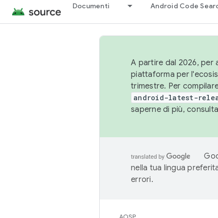
Documenti
Android Code Sear
A partire dal 2026, per a
piattaforma per l'ecos
trimestre. Per compilare
android-latest-rele
saperne di più, consult
Goo
nella tua lingua preferi
errori.
AOSP