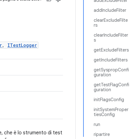
addExcludeFilter
addIncludeFilter
clearExcludeFilte
rs
clearIncludeFilter
s
r
,
ITestLogger
getExcludeFilters
getIncludeFilters
getSyspropConfi
guration
getTestFlagConfi
guration
initFlagsConfig
initSystemProper
tiesConfig
run
, che è lo strumento di test
ripartire