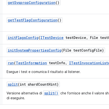
get
Sysprop
Configuration
()
get
Test
Flag
Configuration
()
init
Flags
Config
(
ITest
Device
test
Device
,
File test
init
System
Properties
Config
(File test
Config
File)
run
(
Test
Information
test
Info
,
ITest
Invocation
List
Esegue i test e comunica il risultato al listener.
split
(int shard
Count
Hint)
split()
Versione alternativa di
che fornisce anche il valore s
di eseguire.