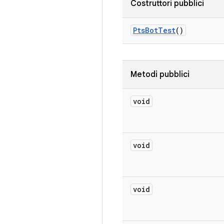
Costruttori pubblici
Pts
Bot
Test
()
Metodi pubblici
void
void
void