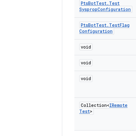
Pts
Bot
Test
.
Test
Sysprop
Configuration
Pts
Bot
Test
.
Test
Flag
Configuration
void
void
void
Collection<
IRemote
Test
>