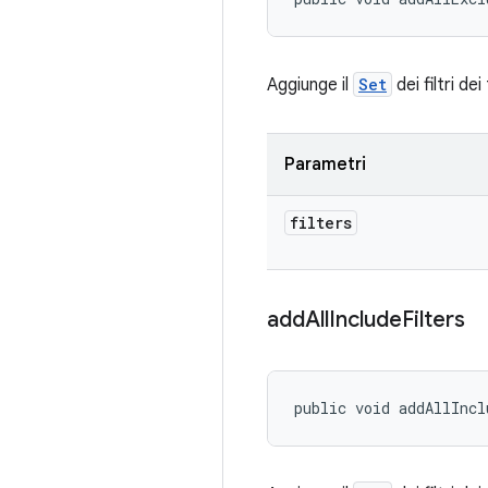
Aggiunge il
Set
dei filtri de
Parametri
filters
add
All
Include
Filters
public void addAllIncl