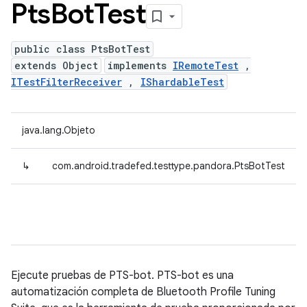
Pts
Bot
Test
public class PtsBotTest
extends Object
implements
IRemoteTest
,
ITestFilterReceiver
,
IShardableTest
java.lang.Objeto
↳
com.android.tradefed.testtype.pandora.PtsBotTest
Ejecute pruebas de PTS-bot. PTS-bot es una
automatización completa de Bluetooth Profile Tuning