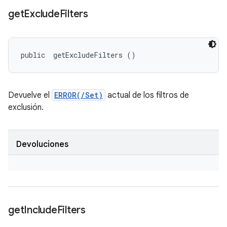
get
Exclude
Filters
public 
 getExcludeFilters ()
Devuelve el
ERROR(/Set)
actual de los filtros de
exclusión.
Devoluciones
get
Include
Filters