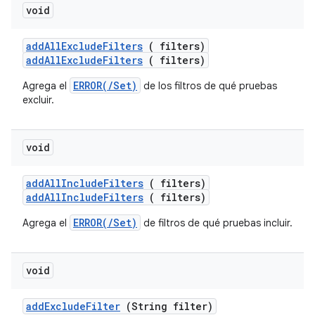
void
add
All
Exclude
Filters
( filters)
addAllExcludeFilters
( filters)
ERROR(/Set)
Agrega el
de los filtros de qué pruebas
excluir.
void
add
All
Include
Filters
( filters)
addAllIncludeFilters
( filters)
ERROR(/Set)
Agrega el
de filtros de qué pruebas incluir.
void
add
Exclude
Filter
(String filter)