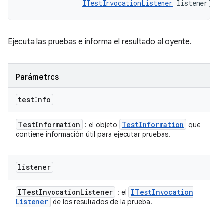
ITestInvocationListener
 listener)
Ejecuta las pruebas e informa el resultado al oyente.
Parámetros
test
Info
Test
Information
Test
Information
: el objeto
que
contiene información útil para ejecutar pruebas.
listener
ITest
Invocation
Listener
ITest
Invocation
: el
Listener
de los resultados de la prueba.