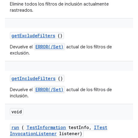
Elimine todos los filtros de inclusión actualmente
rastreados.
get
Exclude
Filters
()
ERROR(/Set)
Devuelve el
actual de los filtros de
exclusión.
get
Include
Filters
()
ERROR(/Set)
Devuelve el
actual de los filtros de
inclusión.
void
run
(
Test
Information
test
Info
,
ITest
Invocation
Listener
listener)