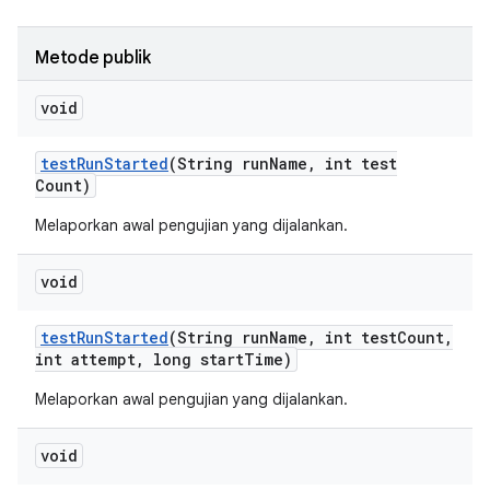
Metode publik
void
test
Run
Started
(String run
Name
,
int test
Count)
Melaporkan awal pengujian yang dijalankan.
void
test
Run
Started
(String run
Name
,
int test
Count
,
int attempt
,
long start
Time)
Melaporkan awal pengujian yang dijalankan.
void