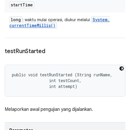
start
Time
long
System
.
: waktu mulai operasi, diukur melalui
current
Time
Millis(
)
test
Run
Started
public void testRunStarted (String runName, 

                int testCount, 

                int attempt)
Melaporkan awal pengujian yang dijalankan.