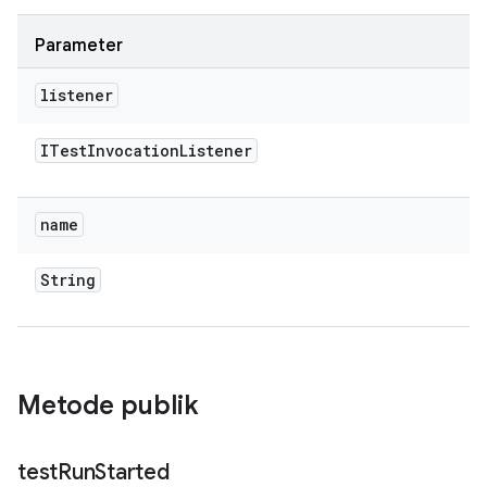
Parameter
listener
ITest
Invocation
Listener
name
String
Metode publik
test
Run
Started