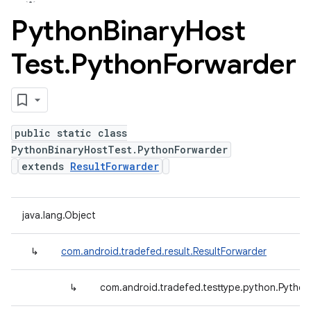
Python
Binary
Host
Test
.
Python
Forwarder
public static class
PythonBinaryHostTest.PythonForwarder
extends
ResultForwarder
java.lang.Object
↳
com.android.tradefed.result.ResultForwarder
↳
com.android.tradefed.testtype.python.Pytho