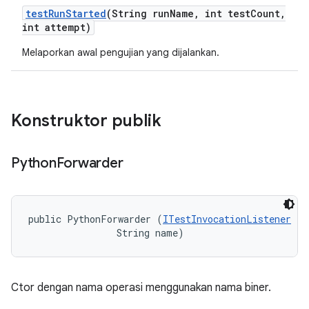
test
Run
Started
(String run
Name
,
int test
Count
,
int attempt)
Melaporkan awal pengujian yang dijalankan.
Konstruktor publik
Python
Forwarder
public PythonForwarder (
ITestInvocationListener
 li
                String name)
Ctor dengan nama operasi menggunakan nama biner.