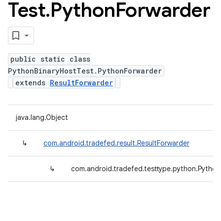
Test
.
Python
Forwarder
public static class
PythonBinaryHostTest.PythonForwarder
extends
ResultForwarder
java.lang.Object
↳
com.android.tradefed.result.ResultForwarder
↳
com.android.tradefed.testtype.python.Pytho