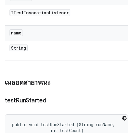
ITest
Invocation
Listener
name
String
เมธอดสาธารณะ
test
Run
Started
public void testRunStarted (String runName, 

                int testCount)