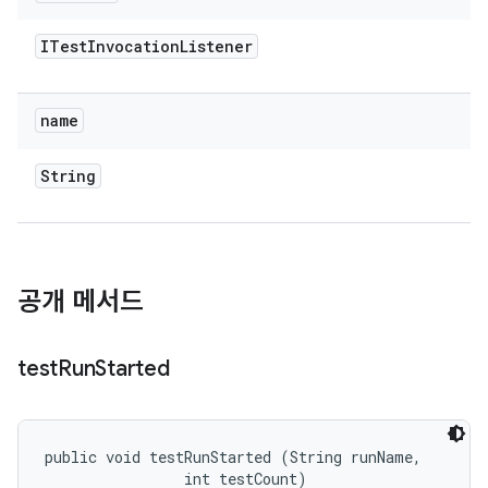
ITest
Invocation
Listener
name
String
공개 메서드
test
Run
Started
public void testRunStarted (String runName, 

                int testCount)