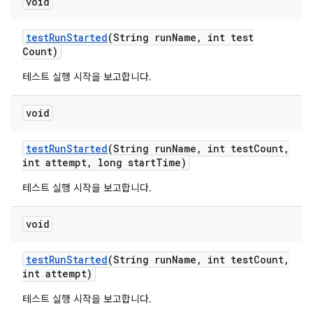
void
test
Run
Started
(String run
Name
,
int test
Count)
테스트 실행 시작을 보고합니다.
void
test
Run
Started
(String run
Name
,
int test
Count
,
int attempt
,
long start
Time)
테스트 실행 시작을 보고합니다.
void
test
Run
Started
(String run
Name
,
int test
Count
,
int attempt)
테스트 실행 시작을 보고합니다.