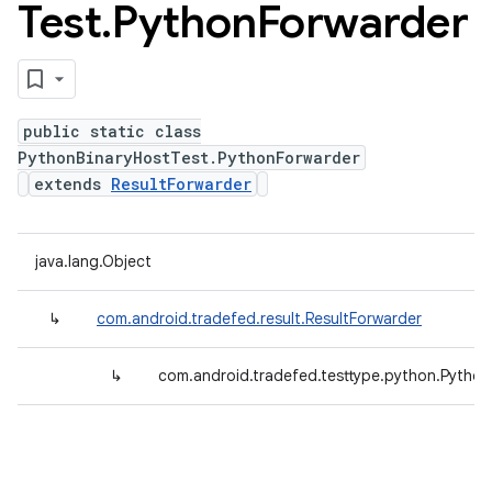
Test
.
Python
Forwarder
public static class
PythonBinaryHostTest.PythonForwarder
extends
ResultForwarder
java.lang.Object
↳
com.android.tradefed.result.ResultForwarder
↳
com.android.tradefed.testtype.python.Pytho