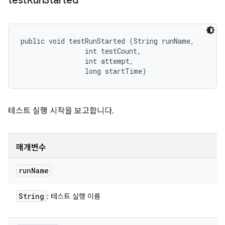
test
Run
Started
public void testRunStarted (String runName, 

                int testCount, 

                int attempt, 

                long startTime)
테스트 실행 시작을 보고합니다.
매개변수
run
Name
String
: 테스트 실행 이름