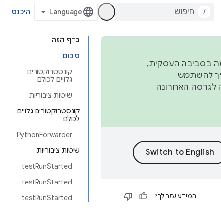
/
היכנס
בדף הזה
סיכום
פורמה בסביבה העסקית,
קונסטרוקטורים
ברבעון השני וברבעון הרביעי. כדי ליצור ולתרום ל-AOSP, צריך להשתמש
גלויים לכולם
ד יפנה לגרסה האחרונה
שיטות ציבוריות
קונסטרוקטורים גלויים
לכולם
PythonForwarder
שיטות ציבוריות
testRunStarted
testRunStarted
המידע עזר לך?
testRunStarted