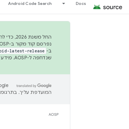
Android Code Search
Docs
החל משנת
ב-
oid-latest-release
שנדחפה ל-AOSP. מידע נוסף זמין במאמר
המועדפת עליך. בתרגומים
AOSP