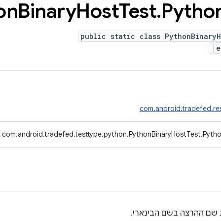
on
Binary
Host
Test
.
Pytho
public static class PythonBinaryH
e
com.android.tradefed.re
com.android.tradefed.testtype.python.PythonBinaryHostTest.Pyth
 שם ההרצה בשם הבינארי.