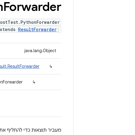
n
Forwarder
ostTest.PythonForwarder
xtends
ResultForwarder
java.lang.Object
sult.ResultForwarder
↳
onForwarder
↳
מעביר תוצאות כדי להחליף את