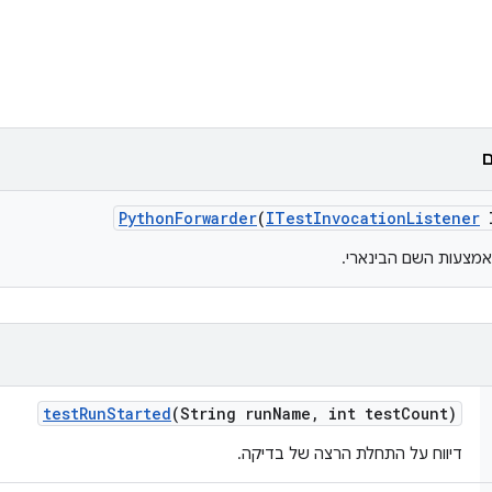
ם
Python
Forwarder
(
ITest
Invocation
Listener
l
אמצעות השם הבינארי.
test
Run
Started
(String run
Name
,
int test
Count)
דיווח על התחלת הרצה של בדיקה.