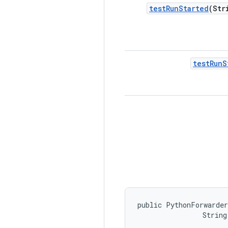
test
Run
Started
(Str
test
Run
S
public PythonForwarde
                String