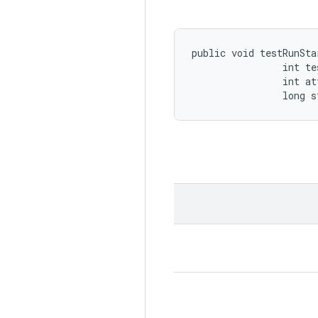
public void testRunSta
                int te
                int at
                long 