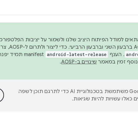
 2026, כדי להתאים למודל הפיתוח היציב שלנו ולשמור על יציבות הפלט
נפרסם קוד מקור ב-AOSP 
andr
. הענף
android-latest-release
manifest תמי
שינויים ב-AOSP
.
‫Google משתמשת בטכנולוגיית AI כדי לתרגם תוכן לשפה
 כאלו עשויות להיות שגיאות.