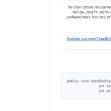
מספר הזמנה, שמזהה את הניסיונות השונים של אותו runName שירוצו כמה פעמים. הערך של
ה הפעלה חדשה. לדוגמה, אם ניסוי
מסוים מנסה שוב 3 פעמים ברמת פירוט גבוהה, צריכות להיות לו 4 הפעלות בסך הכול באותו runName,
System
.
current
Time
Mil
public void testRunSta
                int te
                int at