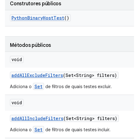
Construtores públicos
Python
Binary
Host
Test
()
Métodos públicos
void
add
All
Exclude
Filters
(Set<String> filters)
Set
Adiciona o
de filtros de quais testes excluir.
void
add
All
Include
Filters
(Set<String> filters)
Set
Adiciona o
de filtros de quais testes incluir.