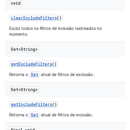
void
clear
Include
Filters
()
Exclui todos os filtros de inclusão rastreados no
momento.
Set<String>
get
Exclude
Filters
()
Set
Retorna o
atual de filtros de exclusão.
Set<String>
get
Include
Filters
()
Set
Retorna o
atual de filtros de inclusão.
final void