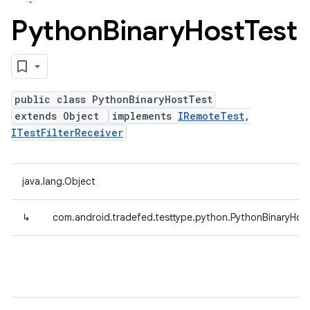
Python
Binary
Host
Test
public class PythonBinaryHostTest
extends Object
implements
IRemoteTest
,
ITestFilterReceiver
java.lang.Object
↳
com.android.tradefed.testtype.python.PythonBinaryHos