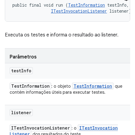
public final void run (
TestInformation
 testInfo, 

ITestInvocationListener
 listener)
Executa os testes e informa o resultado ao listener.
Parâmetros
test
Info
Test
Information
Test
Information
: o objeto
que
contém informações úteis para executar testes.
listener
ITest
Invocation
Listener
ITest
Invocation
: o
Listener
dos resultados do teste