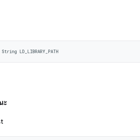
l String LD_LIBRARY_PATH
รณะ
t