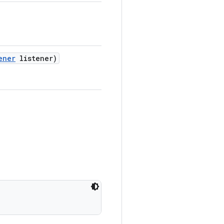
ener
listener)