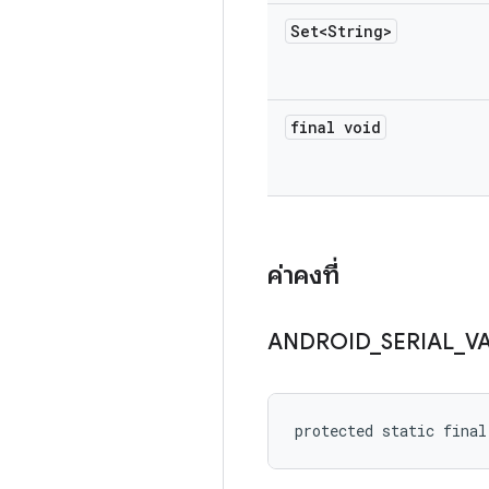
Set<String>
final void
ค่าคงที่
ANDROID
_
SERIAL
_
V
protected static final