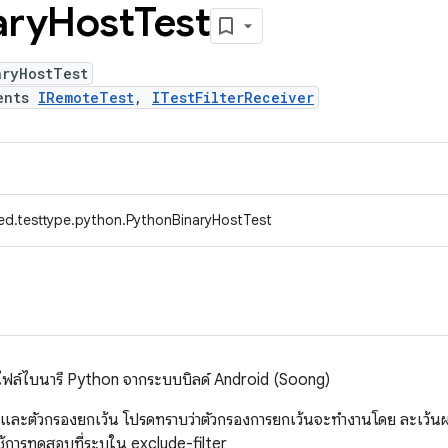
ary
Host
Test
aryHostTest
ents
IRemoteTest
,
ITestFilterReceiver
ed.testtype.python.PythonBinaryHostTest
ช้ไฟล์ไบนารี Python จากระบบบิลด์ Android (Soong)
มและตัวกรองยกเว้น โปรดทราบว่าตัวกรองการยกเว้นจะทำงานโดย ละเว้
้การทดสอบที่ระบุใน exclude-filter