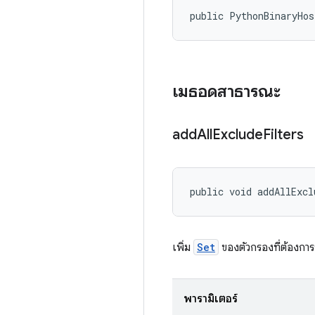
public PythonBinaryHo
เมธอดสาธารณะ
add
All
Exclude
Filters
public void addAllExcl
เพิ่ม
Set
ของตัวกรองที่ต้องก
พารามิเตอร์