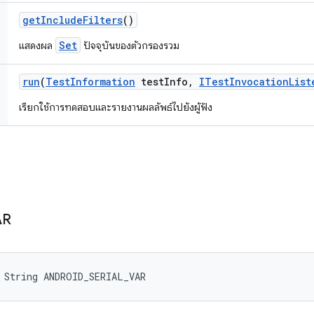
get
Include
Filters
()
Set
แสดงผล
ปัจจุบันของตัวกรองรวม
run
(
Test
Information
test
Info
,
ITest
Invocation
List
เรียกใช้การทดสอบและรายงานผลลัพธ์ไปยังผู้ฟัง
AR
 String ANDROID_SERIAL_VAR