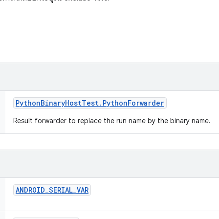
Python
Binary
Host
Test
.
Python
Forwarder
Result forwarder to replace the run name by the binary name.
ANDROID
_
SERIAL
_
VAR