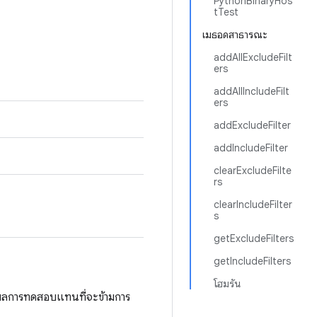
PythonBinaryHos
tTest
เมธอดสาธารณะ
addAllExcludeFilt
ers
addAllIncludeFilt
ers
addExcludeFilter
addIncludeFilter
clearExcludeFilte
rs
clearIncludeFilter
s
getExcludeFilters
getIncludeFilters
โฮมรัน
นผลการทดสอบแทนที่จะข้ามการ