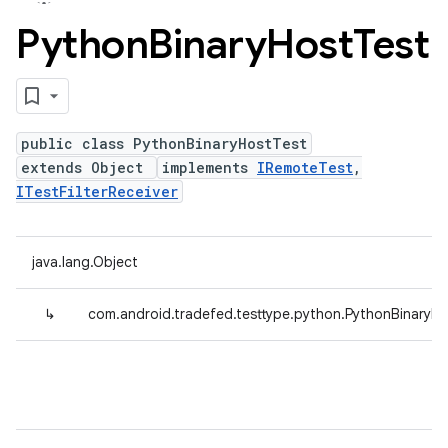
Python
Binary
Host
Test
public class PythonBinaryHostTest
extends Object
implements
IRemoteTest
,
ITestFilterReceiver
java.lang.Object
↳
com.android.tradefed.testtype.python.PythonBinaryH