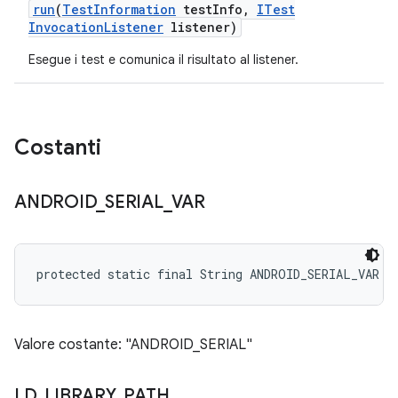
run
(
Test
Information
test
Info
,
ITest
Invocation
Listener
listener)
Esegue i test e comunica il risultato al listener.
Costanti
ANDROID
_
SERIAL
_
VAR
protected static final String ANDROID_SERIAL_VAR
Valore costante: "ANDROID_SERIAL"
LD
_
LIBRARY
_
PATH