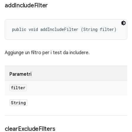
add
Include
Filter
public void addIncludeFilter (String filter)
Aggiunge un filtro per i test da includere.
Parametri
filter
String
clear
Exclude
Filters