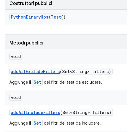
Costruttori pubblici
Python
Binary
Host
Test
()
Metodi pubblici
void
add
All
Exclude
Filters
(Set<String> filters)
Set
Aggiunge il
dei filtri dei test da escludere.
void
add
All
Include
Filters
(Set<String> filters)
Set
Aggiunge il
dei filtri dei test da includere.